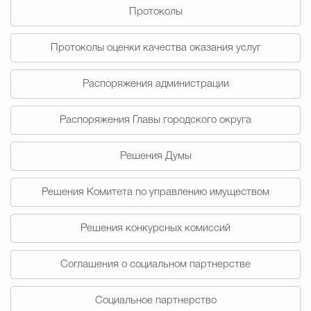
Протоколы
Избирательная коми
Протоколы оценки качества оказания услуг
Распоряжения администрации
Гостям Городского ок
Распоряжения Главы городского округа
Общественная безопасн
Решения Думы
Решения Комитета по управлению имуществом
Градостроительство и землепользов
Решения конкурсных комиссий
Государственные организации информи
Соглашения о социальном партнерстве
Социальное партнерство
Открытые да