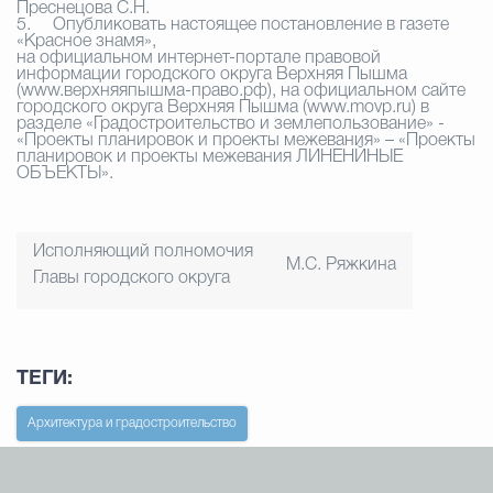
Преснецова С.Н.
5.
Опубликовать настоящее постановление в газете
«Красное знамя»,
на официальном интернет-портале правовой
информации городского округа Верхняя Пышма
(www.верхняяпышма-право.рф), на официальном сайте
городского округа Верхняя Пышма (www.movp.ru) в
разделе «Градостроительство и землепользование» -
«Проекты планировок и проекты межевания» – «Проекты
планировок и проекты межевания ЛИНЕНЙНЫЕ
ОБЪЕКТЫ».
Исполняющий полномочия
М.С. Ряжкина
Главы городского округа
ТЕГИ:
Архитектура и градостроительство