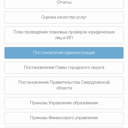
Отчеты
Муниципальная сл
Оценка качества услуг
Противодействие корру
План проведения плановых проверок юридических
лиц и ИП
Городская среда
Социальная с
Постановления администрации
Постановления Главы городского округа
Экономика
Муниципальные ус
Постановления Правительства Свердловской
области
Обще
Приказы Управления образования
Счётная палата Городского ок
Приказы Финансового управления