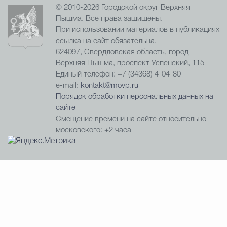
© 2010-2026 Городской округ Верхняя
Пышма. Все права защищены.
При использовании материалов в публикациях
ссылка на сайт обязательна.
624097, Свердловская область, город
Верхняя Пышма, проспект Успенский, 115
Единый телефон: +7 (34368) 4-04-80
e-mail:
kontakt@movp.ru
Порядок обработки персональных данных на
сайте
Смещение времени на сайте относительно
московского: +2 часа