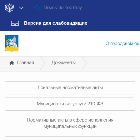
Версия для слабовидящих
О городском ок
Главная
Документы
Администрация городского ок
Постановления администрации
Локальные нормативные акты
Дума городского округа
Докум
Муниципальные услуги 210-ФЗ
Новости
Обращения граждан
Конт
Нормативные акты в сфере исполнения
муниципальных функций