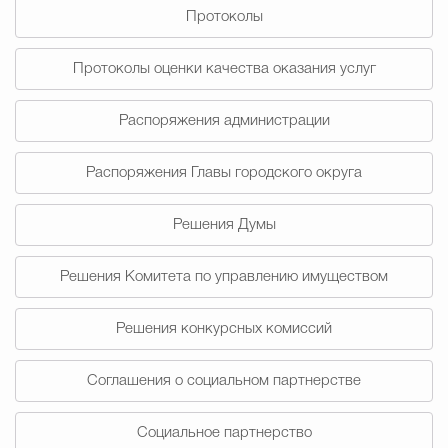
Протоколы
Избирательная коми
Протоколы оценки качества оказания услуг
Распоряжения администрации
Гостям Городского ок
Распоряжения Главы городского округа
Общественная безопасн
Решения Думы
Решения Комитета по управлению имуществом
Градостроительство и землепользов
Решения конкурсных комиссий
Государственные организации информи
Соглашения о социальном партнерстве
Социальное партнерство
Открытые да