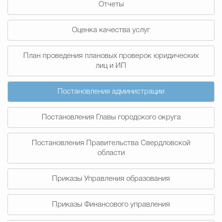
Отчеты
Муниципальная сл
Оценка качества услуг
Противодействие корру
План проведения плановых проверок юридических
лиц и ИП
Городская среда
Социальная с
Постановления администрации
Постановления Главы городского округа
Экономика
Муниципальные ус
Постановления Правительства Свердловской
области
Обще
Приказы Управления образования
Счётная палата Городского ок
Приказы Финансового управления