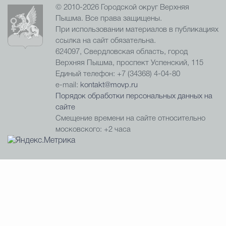
© 2010-2026 Городской округ Верхняя
Пышма. Все права защищены.
При использовании материалов в публикациях
ссылка на сайт обязательна.
624097, Свердловская область, город
Верхняя Пышма, проспект Успенский, 115
Единый телефон: +7 (34368) 4-04-80
e-mail:
kontakt@movp.ru
Порядок обработки персональных данных на
сайте
Смещение времени на сайте относительно
московского: +2 часа