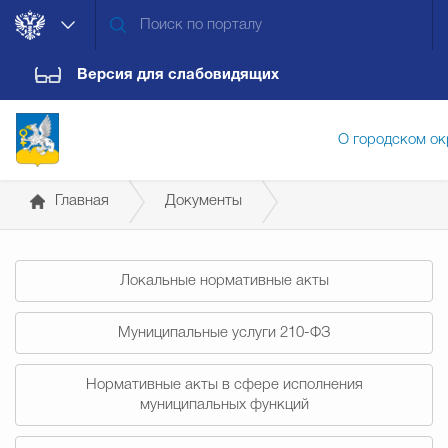
Версия для слабовидящих
О городском ок
Главная
Документы
Администрация городского ок
Постановления администрации
Локальные нормативные акты
Дума городского округа
Докум
Муниципальные услуги 210-ФЗ
Новости
Обращения граждан
Конт
Нормативные акты в сфере исполнения
муниципальных функций