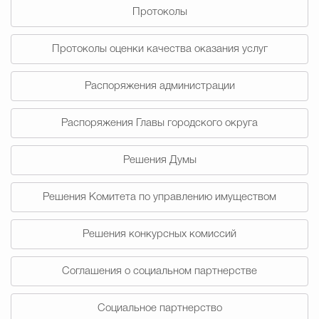
Протоколы
Избирательная коми
Протоколы оценки качества оказания услуг
Распоряжения администрации
Гостям Городского ок
Распоряжения Главы городского округа
Общественная безопасн
Решения Думы
Решения Комитета по управлению имуществом
Градостроительство и землепользов
Решения конкурсных комиссий
Государственные организации информи
Соглашения о социальном партнерстве
Социальное партнерство
Открытые да