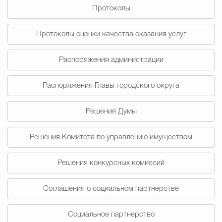
Протоколы
Избирательная коми
Протоколы оценки качества оказания услуг
Распоряжения администрации
Гостям Городского ок
Распоряжения Главы городского округа
Общественная безопасн
Решения Думы
Решения Комитета по управлению имуществом
Градостроительство и землепользов
Решения конкурсных комиссий
Государственные организации информи
Соглашения о социальном партнерстве
Социальное партнерство
Открытые да