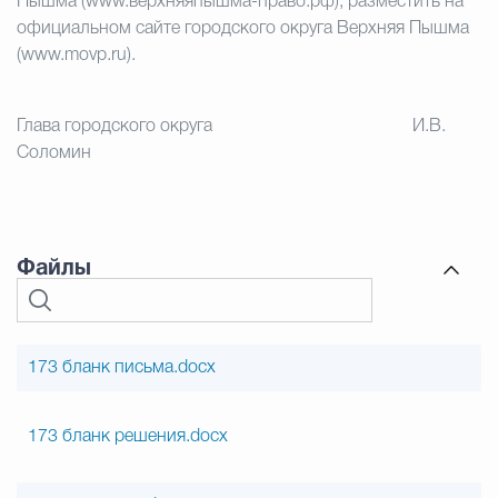
Пышма (www.верхняяпышма-право.рф), разместить на
официальном сайте городского округа Верхняя Пышма
(www.movp.ru).
Глава городского округа
И.В.
Соломин
Файлы
173 бланк письма.docx
173 бланк решения.docx