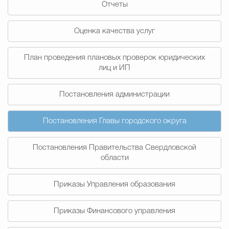
Отчеты
Муниципальная сл
Оценка качества услуг
Противодействие корру
План проведения плановых проверок юридических
лиц и ИП
Городская среда
Социальная с
Постановления администрации
Постановления Главы городского округа
Экономика
Муниципальные ус
Постановления Правительства Свердловской
области
Обще
Приказы Управления образования
Счётная палата Городского ок
Приказы Финансового управления