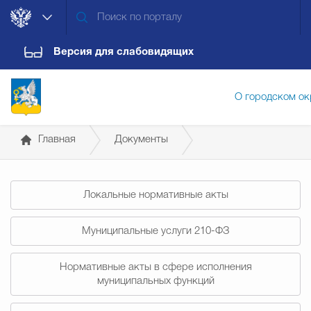
Версия для слабовидящих
О городском ок
Главная
Документы
Администрация городского ок
Постановления Главы городского округа
Локальные нормативные акты
Дума городского округа
Докум
Муниципальные услуги 210-ФЗ
Новости
Обращения граждан
Конт
Нормативные акты в сфере исполнения
муниципальных функций