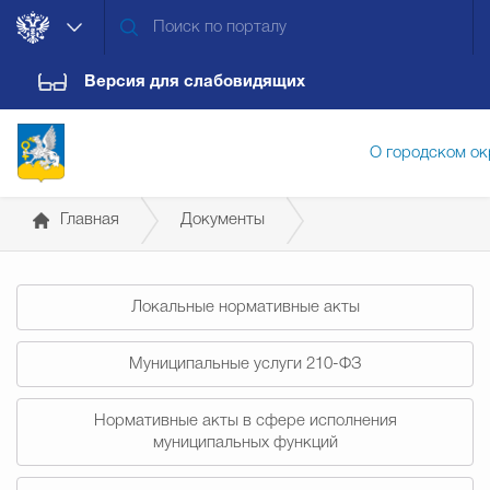
Версия для слабовидящих
О городском ок
Главная
Документы
Администрация городского ок
Постановления администрации
Локальные нормативные акты
Дума городского округа
Докум
Муниципальные услуги 210-ФЗ
Новости
Обращения граждан
Конт
Нормативные акты в сфере исполнения
муниципальных функций