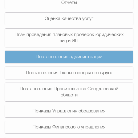
Отчеты
Муниципальная сл
Оценка качества услуг
Противодействие корру
План проведения плановых проверок юридических
лиц и ИП
Городская среда
Социальная с
Постановления администрации
Постановления Главы городского округа
Экономика
Муниципальные ус
Постановления Правительства Свердловской
области
Обще
Приказы Управления образования
Счётная палата Городского ок
Приказы Финансового управления