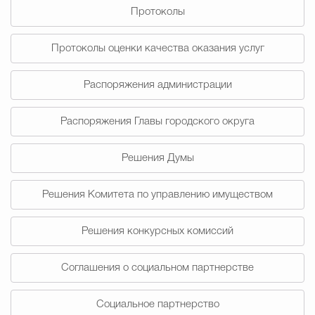
Протоколы
Избирательная коми
Протоколы оценки качества оказания услуг
Распоряжения администрации
Гостям Городского ок
Распоряжения Главы городского округа
Общественная безопасн
Решения Думы
Решения Комитета по управлению имуществом
Градостроительство и землепользов
Решения конкурсных комиссий
Государственные организации информи
Соглашения о социальном партнерстве
Социальное партнерство
Открытые да