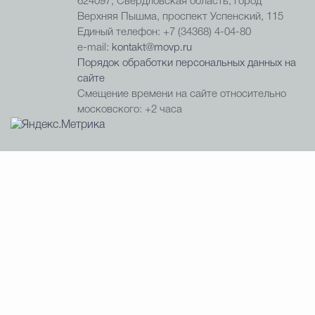
624097, Свердловская область, город
Верхняя Пышма, проспект Успенский, 115
Единый телефон: +7 (34368) 4-04-80
e-mail:
kontakt@movp.ru
Порядок обработки персональных данных на
сайте
Смещение времени на сайте относительно
московского: +2 часа