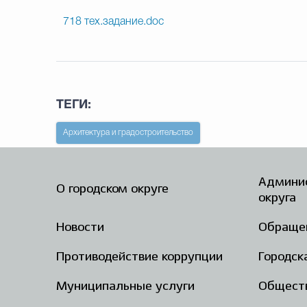
718 тех.задание.doc
ТЕГИ:
Архитектура и градостроительство
Админис
О городском округе
округа
Новости
Обраще
Противодействие коррупции
Городск
Муниципальные услуги
Общест