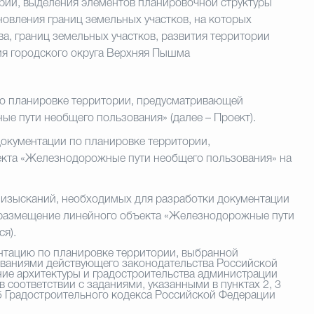
орий, выделения элементов планировочной структуры
ановления границ земельных участков, на которых
а, границ земельных участков, развития территории
ия городского округа Верхняя Пышма
по планировке территории, предусматривающей
 пути необщего пользования» (далее – Проект).
документации по планировке территории,
кта «Железнодорожные пути необщего пользования» на
 изысканий, необходимых для разработки документации
 размещение линейного объекта «Железнодорожные пути
ся).
тацию по планировке территории, выбранной
бованиями действующего законодательства Российской
ние архитектуры и градостроительства администрации
соответствии с заданиями, указанными в пунктах 2, 3
5 Градостроительного кодекса Российской Федерации