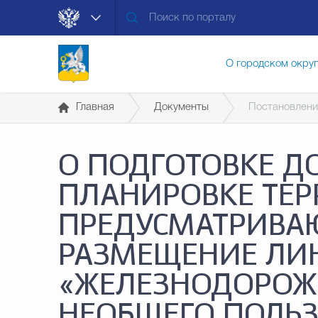
О городском окру
Главная
Документы
Постановлени
Контакты
Мун
О ПОДГОТОВКЕ Д
Муниципальные ус
ПЛАНИРОВКЕ ТЕР
ПРЕДУСМАТРИВА
Общественная без
РАЗМЕЩЕНИЕ ЛИ
«ЖЕЛЕЗНОДОРОЖ
Открытые данные
НЕОБЩЕГО ПОЛЬ