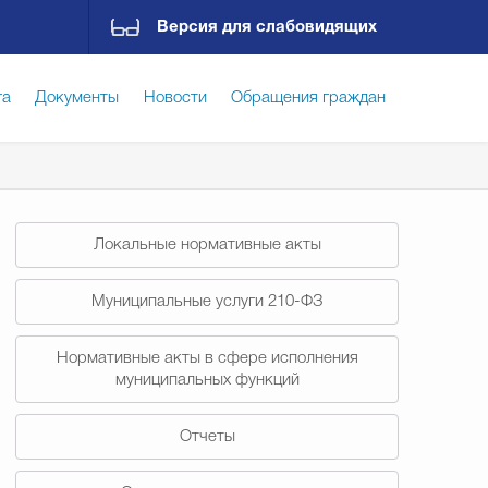
Версия для слабовидящих
га
Документы
Новости
Обращения граждан
ская среда
Социальная сфера
Экономика
Локальные нормативные акты
ирательная комиссия
Гостям Городского округа
Муниципальные услуги 210-ФЗ
Нормативные акты в сфере исполнения
Государственные организации информируют
муниципальных функций
Отчеты