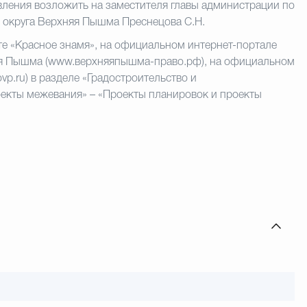
ления возложить на заместителя главы администрации по
о округа Верхняя Пышма Преснецова С.Н.
те «Красное знамя», на официальном интернет-портале
яя Пышма (www.верхняяпышма-право.рф), на официальном
p.ru) в разделе «Градостроительство и
екты межевания» – «Проекты планировок и проекты