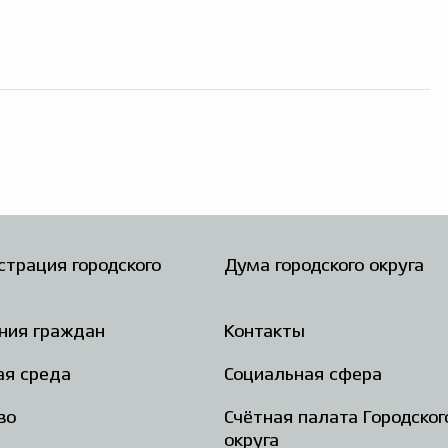
трация городского
Дума городского округа
ния граждан
Контакты
ая среда
Социальная сфера
во
Счётная палата Городског
округа