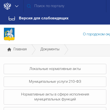
Версия для слабовидящих
О городском ок
Главная
Документы
Администрация городского ок
Постановления администрации
Локальные нормативные акты
Дума городского округа
Докум
Муниципальные услуги 210-ФЗ
Новости
Обращения граждан
Конт
Нормативные акты в сфере исполнения
муниципальных функций