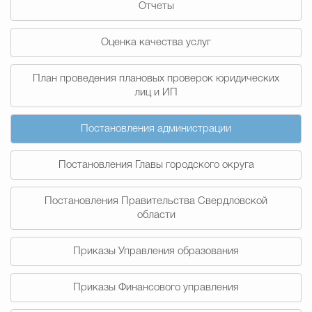
Отчеты
Муниципальная сл
Оценка качества услуг
Противодействие корру
План проведения плановых проверок юридических
лиц и ИП
Городская среда
Социальная с
Постановления администрации
Постановления Главы городского округа
Экономика
Муниципальные ус
Постановления Правительства Свердловской
области
Обще
Приказы Управления образования
Счётная палата Городского ок
Приказы Финансового управления