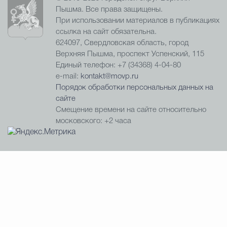
Пышма. Все права защищены.
При использовании материалов в публикациях
ссылка на сайт обязательна.
624097, Свердловская область, город
Верхняя Пышма, проспект Успенский, 115
Единый телефон: +7 (34368) 4-04-80
e-mail:
kontakt@movp.ru
Порядок обработки персональных данных на
сайте
Смещение времени на сайте относительно
московского: +2 часа