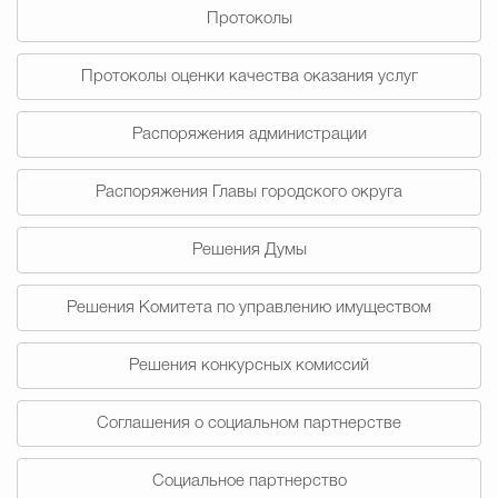
Протоколы
Избирательная коми
Протоколы оценки качества оказания услуг
Распоряжения администрации
Гостям Городского ок
Распоряжения Главы городского округа
Общественная безопасн
Решения Думы
Решения Комитета по управлению имуществом
Градостроительство и землепользов
Решения конкурсных комиссий
Государственные организации информи
Соглашения о социальном партнерстве
Социальное партнерство
Открытые да