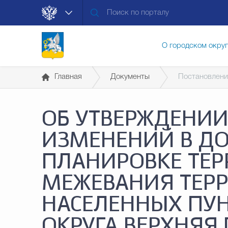
О городском окру
Главная
Документы
Постановлени
Контакты
Мун
ОБ УТВЕРЖДЕНИИ
Муниципальные ус
ИЗМЕНЕНИЙ В Д
ПЛАНИРОВКЕ ТЕР
Общественная без
МЕЖЕВАНИЯ ТЕР
НАСЕЛЕННЫХ ПУН
Открытые данные
ОКРУГА ВЕРХНЯ