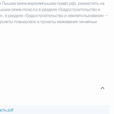
я Пышма (www.верхняяпышма-право.рф), разместить на
ышма (www.movp.ru) в разделе «Градостроительство и
, в разделе «Градостроительство и землепользование» −
Проекты планировок и проекты межевания линейные
сть.pdf