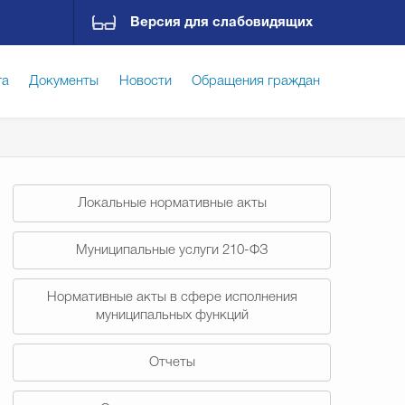
Версия для слабовидящих
га
Документы
Новости
Обращения граждан
ская среда
Социальная сфера
Экономика
Локальные нормативные акты
ирательная комиссия
Гостям Городского округа
Муниципальные услуги 210-ФЗ
Нормативные акты в сфере исполнения
Государственные организации информируют
муниципальных функций
Отчеты