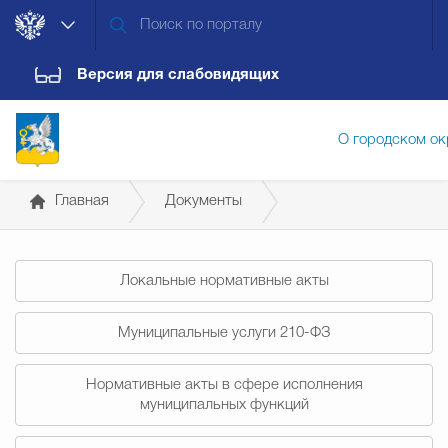
Версия для слабовидящих
О городском ок
Главная
Документы
Администрация городского ок
Постановления администрации
Локальные нормативные акты
Дума городского округа
Докум
Муниципальные услуги 210-ФЗ
Новости
Обращения граждан
Конт
Нормативные акты в сфере исполнения
муниципальных функций