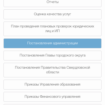
Отчеты
Муниципальная сл
Оценка качества услуг
Противодействие корру
План проведения плановых проверок юридических
лиц и ИП
Городская среда
Социальная с
Постановления администрации
Постановления Главы городского округа
Экономика
Муниципальные ус
Постановления Правительства Свердловской
области
Обще
Приказы Управления образования
Счётная палата Городского ок
Приказы Финансового управления