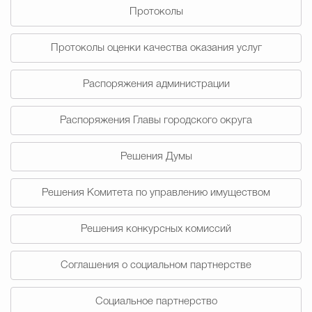
Протоколы
Избирательная коми
Протоколы оценки качества оказания услуг
Распоряжения администрации
Гостям Городского ок
Распоряжения Главы городского округа
Общественная безопасн
Решения Думы
Решения Комитета по управлению имуществом
Градостроительство и землепользов
Решения конкурсных комиссий
Государственные организации информи
Соглашения о социальном партнерстве
Социальное партнерство
Открытые да