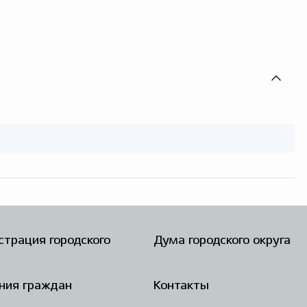
трация городского
Дума городского округа
ния граждан
Контакты