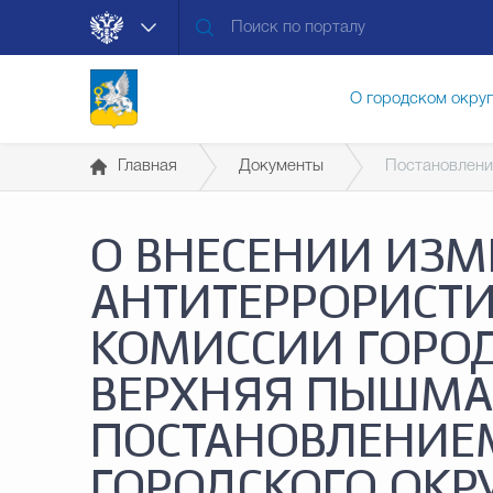
О городском окру
Главная
Документы
Постановлени
Контакты
Мун
О ВНЕСЕНИИ ИЗМ
Муниципальные ус
АНТИТЕРРОРИСТ
КОМИССИИ ГОРОД
Общественная без
ВЕРХНЯЯ ПЫШМА
ПОСТАНОВЛЕНИЕ
Открытые данные
ГОРОДСКОГО ОКР