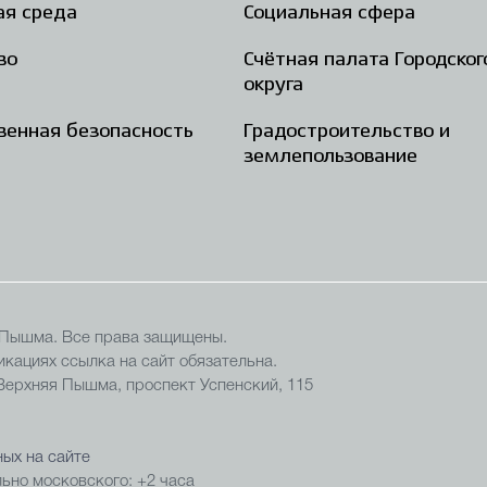
ая среда
Социальная сфера
во
Счётная палата Городског
округа
енная безопасность
Градостроительство и
землепользование
 Пышма. Все права защищены.
кациях ссылка на сайт обязательна.
 Верхняя Пышма, проспект Успенский, 115
ых на сайте
ьно московского: +2 часа