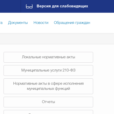
Версия для слабовидящих
га
Документы
Новости
Обращения граждан
ская среда
Социальная сфера
Экономика
Локальные нормативные акты
ирательная комиссия
Гостям Городского округа
Муниципальные услуги 210-ФЗ
Нормативные акты в сфере исполнения
Государственные организации информируют
муниципальных функций
Отчеты