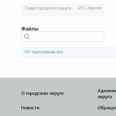
И.С. Зернов
Глава городского округа
Файлы
157 приложение.doc
Админис
О городском округе
округа
Новости
Обраще