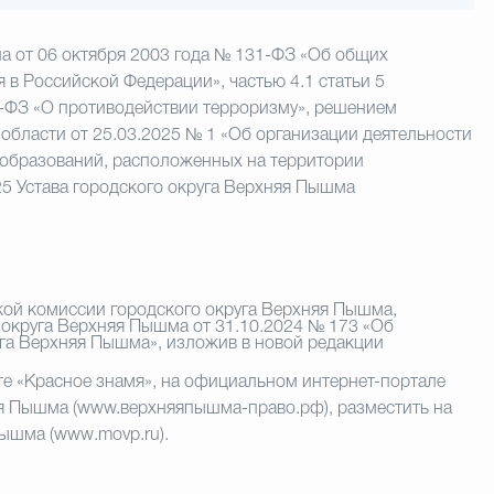
на от 06 октября 2003 года № 131-ФЗ «Об общих
в Российской Федерации», частью 4.1 статьи 5
5-ФЗ «О противодействии терроризму», решением
области от 25.03.2025 № 1 «Об организации деятельности
образований, расположенных на территории
25 Устава городского округа Верхняя Пышма
кой комиссии городского округа Верхняя Пышма,
округа Верхняя Пышма от 31.10.2024 № 173 «Об
га Верхняя Пышма», изложив в новой редакции
те «Красное знамя», на официальном интернет-портале
я Пышма (www.верхняяпышма-право.рф), разместить на
Пышма (
www
.
movp
.
ru
).