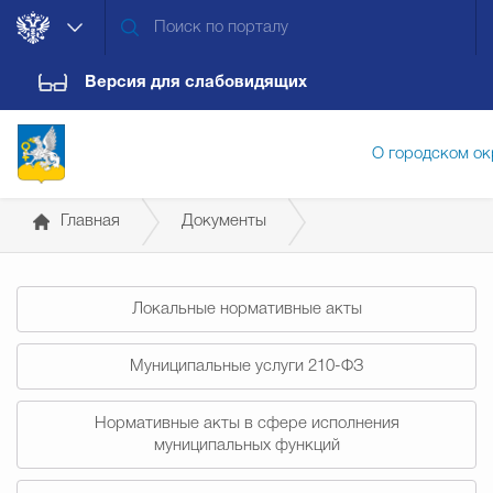
Версия для слабовидящих
О городском ок
Главная
Документы
Администрация городского ок
Постановления администрации
Локальные нормативные акты
Дума городского округа
Докум
Муниципальные услуги 210-ФЗ
Новости
Обращения граждан
Конт
Нормативные акты в сфере исполнения
муниципальных функций