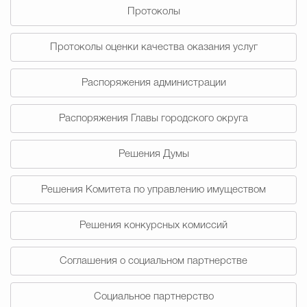
Протоколы
Избирательная коми
Протоколы оценки качества оказания услуг
Распоряжения администрации
Гостям Городского ок
Распоряжения Главы городского округа
Общественная безопасн
Решения Думы
Решения Комитета по управлению имуществом
Градостроительство и землепользов
Решения конкурсных комиссий
Государственные организации информи
Соглашения о социальном партнерстве
Социальное партнерство
Открытые да