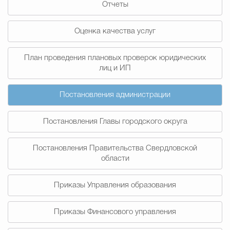
Отчеты
Муниципальная сл
Оценка качества услуг
Противодействие корру
План проведения плановых проверок юридических
лиц и ИП
Городская среда
Социальная с
Постановления администрации
Постановления Главы городского округа
Экономика
Муниципальные ус
Постановления Правительства Свердловской
области
Обще
Приказы Управления образования
Счётная палата Городского ок
Приказы Финансового управления