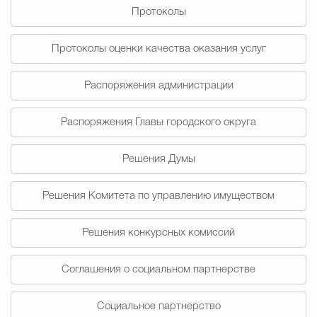
Протоколы
Избирательная коми
Протоколы оценки качества оказания услуг
Распоряжения администрации
Гостям Городского ок
Распоряжения Главы городского округа
Общественная безопасн
Решения Думы
Решения Комитета по управлению имуществом
Градостроительство и землепользов
Решения конкурсных комиссий
Государственные организации информи
Соглашения о социальном партнерстве
Социальное партнерство
Открытые да