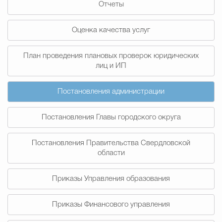
Отчеты
Муниципальная сл
Оценка качества услуг
Противодействие корру
План проведения плановых проверок юридических
лиц и ИП
Городская среда
Социальная с
Постановления администрации
Постановления Главы городского округа
Экономика
Муниципальные ус
Постановления Правительства Свердловской
области
Обще
Приказы Управления образования
Счётная палата Городского ок
Приказы Финансового управления