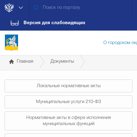
Версия для слабовидящих
О городском ок
Главная
Документы
Администрация городского ок
Постановления администрации
Локальные нормативные акты
Дума городского округа
Докум
Муниципальные услуги 210-ФЗ
Новости
Обращения граждан
Конт
Нормативные акты в сфере исполнения
муниципальных функций