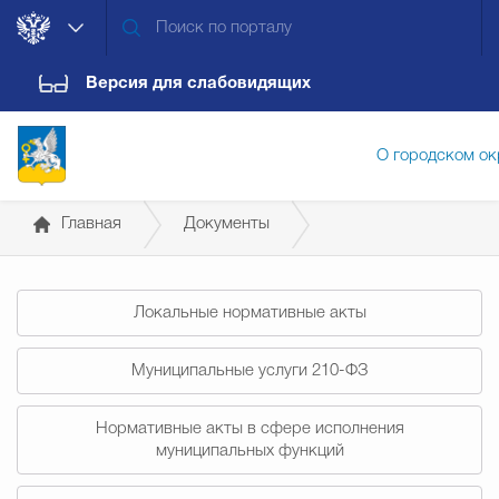
Версия для слабовидящих
О городском ок
Главная
Документы
Администрация городского ок
Распоряжения администрации
Локальные нормативные акты
Дума городского округа
Докум
Муниципальные услуги 210-ФЗ
Новости
Обращения граждан
Конт
Нормативные акты в сфере исполнения
муниципальных функций