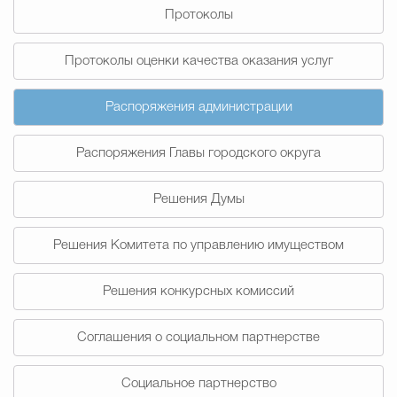
Протоколы
Избирательная коми
Протоколы оценки качества оказания услуг
Распоряжения администрации
Гостям Городского ок
Распоряжения Главы городского округа
Общественная безопасн
Решения Думы
Решения Комитета по управлению имуществом
Градостроительство и землепользов
Решения конкурсных комиссий
Государственные организации информи
Соглашения о социальном партнерстве
Социальное партнерство
Открытые да