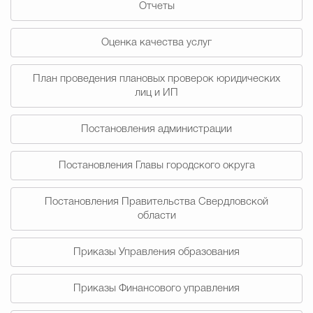
Отчеты
Муниципальная сл
Оценка качества услуг
Противодействие корру
План проведения плановых проверок юридических
лиц и ИП
Городская среда
Социальная с
Постановления администрации
Постановления Главы городского округа
Экономика
Муниципальные ус
Постановления Правительства Свердловской
области
Обще
Приказы Управления образования
Счётная палата Городского ок
Приказы Финансового управления