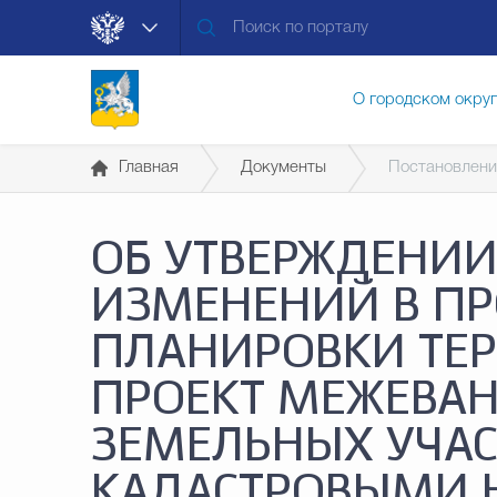
О городском окру
Главная
Документы
Постановлени
Контакты
Мун
ОБ УТВЕРЖДЕНИИ
Муниципальные ус
ИЗМЕНЕНИЙ В ПР
ПЛАНИРОВКИ ТЕ
Общественная без
ПРОЕКТ МЕЖЕВАН
ЗЕМЕЛЬНЫХ УЧАС
Открытые данные
КАДАСТРОВЫМИ