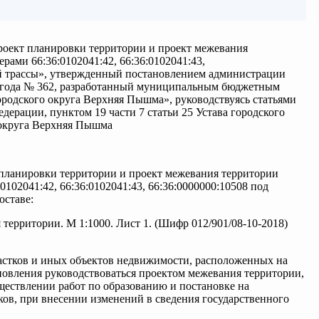
роект планировки территории и проект межевания
рами 66:36:0102041:42, 66:36:0102041:43,
й трассы», утвержденный постановлением администрации
9 года № 362, разработанный муниципальным бюджетным
родского округа Верхняя Пышма», руководствуясь статьями
едерации, пунктом 19 части 7 статьи 25 Устава городского
 округа Верхняя Пышма
 планировки территории и проект межевания территории
102041:42, 66:36:0102041:43, 66:36:0000000:10508 под
оставе:
территории. М 1:1000. Лист 1. (Шифр 012/901/08-10-2018)
астков и иных объектов недвижимости, расположенных на
ановления руководствоваться проектом межевания территории,
ествлении работ по образованию и постановке на
ков, при внесении изменений в сведения государственного