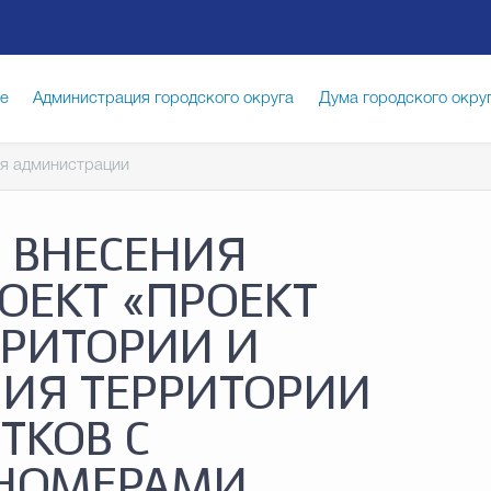
ге
Администрация городского округа
Дума городского окру
я администрации
иципальная служба
Противодействие коррупции
Город
 ВНЕСЕНИЯ
луги
Общество
Счётная палата Городского округа
Изб
ОЕКТ «ПРОЕКТ
РРИТОРИИ И
опасность
Градостроительство и землепользование
ИЯ ТЕРРИТОРИИ
ТКОВ С
 НОМЕРАМИ