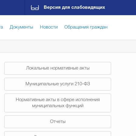
Версия для слабовидящих
га
Документы
Новости
Обращения граждан
ская среда
Социальная сфера
Экономика
Локальные нормативные акты
ирательная комиссия
Гостям Городского округа
Муниципальные услуги 210-ФЗ
Нормативные акты в сфере исполнения
Государственные организации информируют
муниципальных функций
Отчеты