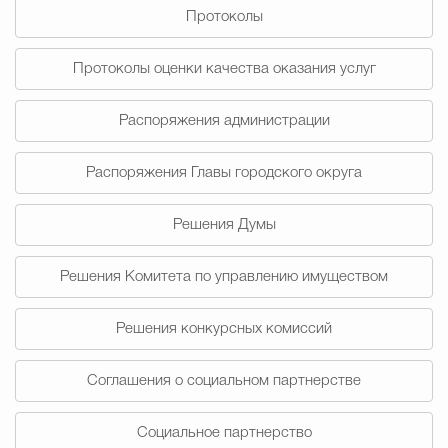
Протоколы
Избирательная коми
Протоколы оценки качества оказания услуг
Распоряжения администрации
Гостям Городского ок
Распоряжения Главы городского округа
Общественная безопасн
Решения Думы
Решения Комитета по управлению имуществом
Градостроительство и землепользов
Решения конкурсных комиссий
Государственные организации информи
Соглашения о социальном партнерстве
Социальное партнерство
Открытые да