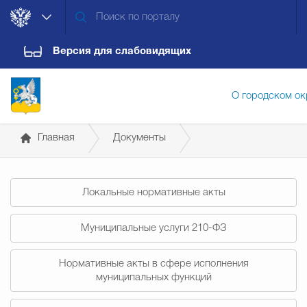
Версия для слабовидящих
О городском ок
Главная
Документы
Администрация городского ок
Постановления администрации
Локальные нормативные акты
Дума городского округа
Докум
Муниципальные услуги 210-ФЗ
Новости
Обращения граждан
Конт
Нормативные акты в сфере исполнения
муниципальных функций