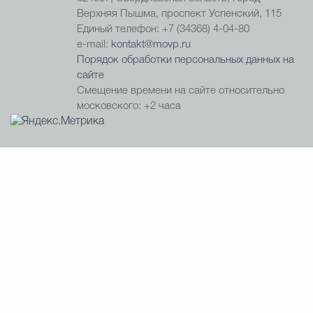
Верхняя Пышма, проспект Успенский, 115
Единый телефон: +7 (34368) 4-04-80
e-mail:
kontakt@movp.ru
Порядок обработки персональных данных на
сайте
Смещение времени на сайте относительно
московского: +2 часа