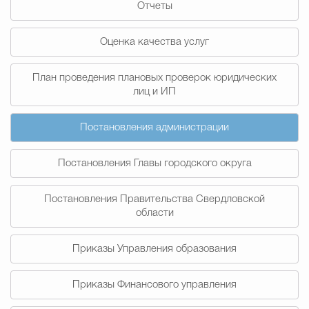
Отчеты
Муниципальная сл
Оценка качества услуг
Противодействие корру
План проведения плановых проверок юридических
лиц и ИП
Городская среда
Социальная с
Постановления администрации
Постановления Главы городского округа
Экономика
Муниципальные ус
Постановления Правительства Свердловской
области
Обще
Приказы Управления образования
Счётная палата Городского ок
Приказы Финансового управления