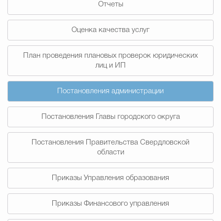
Отчеты
Муниципальная сл
Оценка качества услуг
Противодействие корру
План проведения плановых проверок юридических
лиц и ИП
Городская среда
Социальная с
Постановления администрации
Постановления Главы городского округа
Экономика
Муниципальные ус
Постановления Правительства Свердловской
области
Обще
Приказы Управления образования
Счётная палата Городского ок
Приказы Финансового управления