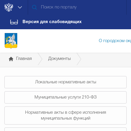
Версия для слабовидящих
О городском ок
Главная
Документы
Администрация городского ок
Постановления администрации
Локальные нормативные акты
Дума городского округа
Докум
Муниципальные услуги 210-ФЗ
Новости
Обращения граждан
Конт
Нормативные акты в сфере исполнения
муниципальных функций