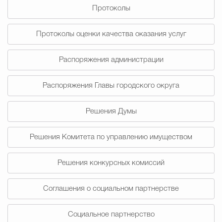
Протоколы
Избирательная коми
Протоколы оценки качества оказания услуг
Распоряжения администрации
Гостям Городского ок
Распоряжения Главы городского округа
Общественная безопасн
Решения Думы
Решения Комитета по управлению имуществом
Градостроительство и землепользов
Решения конкурсных комиссий
Государственные организации информи
Соглашения о социальном партнерстве
Социальное партнерство
Открытые да