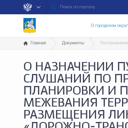
О городском окру
Главная
Документы
Постановлени
Контакты
Мун
О НАЗНАЧЕНИИ 
Муниципальные ус
СЛУШАНИЙ ПО П
ПЛАНИРОВКИ И П
Общественная без
МЕЖЕВАНИЯ ТЕР
РАЗМЕЩЕНИЯ ЛИ
Открытые данные
«ДОРОЖНО-ТРАН