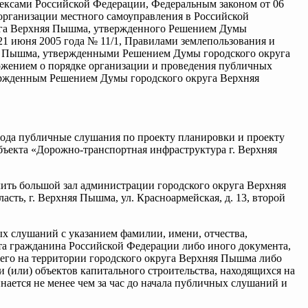
дексами Российской Федерации, Федеральным законом от 06
организации местного самоуправления в Российской
круга Верхняя Пышма, утвержденного Решением Думы
1 июня 2005 года № 11/1, Правилами землепользования и
яя Пышма, утвержденными Решением Думы городского округа
ожением о порядке организации и проведения публичных
ержденным Решением Думы городского округа Верхняя
8 года публичные слушания по проекту планировки и проекту
ъекта «Дорожно-транспортная инфраструктура г. Верхняя
ить большой зал администрации городского округа Верхняя
сть, г. Верхняя Пышма, ул. Красноармейская, д. 13, второй
ых слушаний с указанием фамилии, имени, отчества,
та гражданина Российской Федерации либо иного документа,
го на территории городского округа Верхняя Пышма либо
 (или) объектов капитального строительства, находящихся на
ается не менее чем за час до начала публичных слушаний и