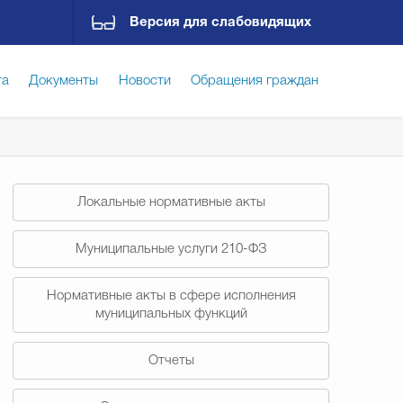
Версия для слабовидящих
га
Документы
Новости
Обращения граждан
ская среда
Социальная сфера
Экономика
Локальные нормативные акты
ирательная комиссия
Гостям Городского округа
Муниципальные услуги 210-ФЗ
Нормативные акты в сфере исполнения
Государственные организации информируют
муниципальных функций
Отчеты