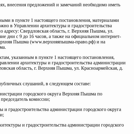
иях, внесения предложений и замечаний необходимо иметь
анными в пункте 1 настоящего постановления, материалами
ожно в Управлении архитектуры и градостроительства
адресу: Свердловская область, г. Верхняя Пышма, ул.
очие дни с 9 до 16 часов, а также на официальном интернет-
Верхняя Пышма (www.верхняяпышма-право.рф) и на
ма.
ектам, указанным в пункте 1 настоящего постановления,
Управлении архитектуры и градостроительства администрации
овская область, г. Верхняя Пышма, ул. Красноармейская, д.
 публичных слушаний, в следующем составе:
инистрации городского округа Верхняя Пышма по
председатель комиссии;
ры и градостроительства администрации городского округа
и;
рхитектуры и градостроительства администрации городского