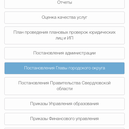
Отчеты
Муниципальная сл
Оценка качества услуг
Противодействие корру
План проведения плановых проверок юридических
лиц и ИП
Городская среда
Социальная с
Постановления администрации
Постановления Главы городского округа
Экономика
Муниципальные ус
Постановления Правительства Свердловской
области
Обще
Приказы Управления образования
Счётная палата Городского ок
Приказы Финансового управления