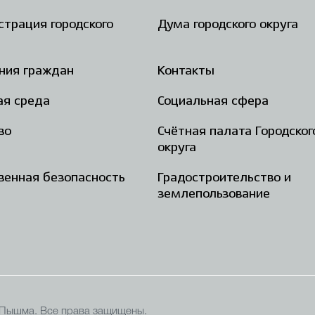
трация городского
Дума городского округа
ния граждан
Контакты
ая среда
Социальная сфера
во
Счётная палата Городског
округа
енная безопасность
Градостроительство и
землепользование
 Пышма. Все права защищены.