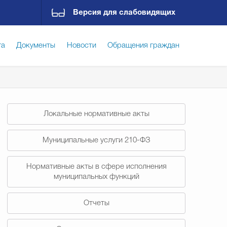
Версия для слабовидящих
га
Документы
Новости
Обращения граждан
ская среда
Социальная сфера
Экономика
Локальные нормативные акты
ирательная комиссия
Гостям Городского округа
Муниципальные услуги 210-ФЗ
Нормативные акты в сфере исполнения
Государственные организации информируют
муниципальных функций
Отчеты