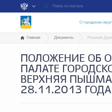
О городском окру
Главная
Документы
Решения Дум
Контакты
Мун
ПОЛОЖЕНИЕ ОБ 
Муниципальные ус
ПАЛАТЕ ГОРОДСК
ВЕРХНЯЯ ПЫШМА (
Общественная без
28.11.2013 ГОД
Открытые данные