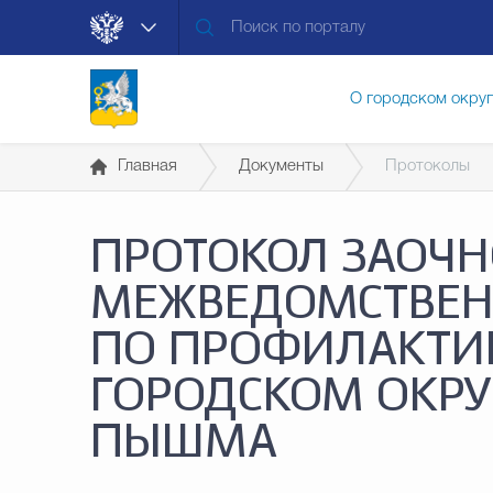
О городском окру
Главная
Документы
Протоколы
Контакты
Мун
ПРОТОКОЛ ЗАОЧН
Муниципальные ус
МЕЖВЕДОМСТВЕН
ПО ПРОФИЛАКТИК
Общественная без
ГОРОДСКОМ ОКРУ
ПЫШМА
Открытые данные