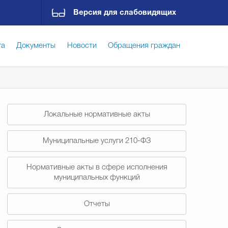
Версия для слабовидящих
га
Документы
Новости
Обращения граждан
ская среда
Социальная сфера
Экономика
Локальные нормативные акты
ирательная комиссия
Гостям Городского округа
Муниципальные услуги 210-ФЗ
Нормативные акты в сфере исполнения
Государственные организации информируют
муниципальных функций
Отчеты