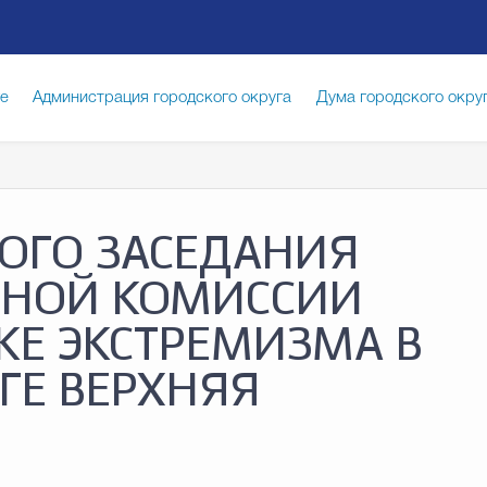
ге
Администрация городского округа
Дума городского окру
иципальная служба
Противодействие коррупции
Город
ОГО ЗАСЕДАНИЯ
луги
Общество
Счётная палата Городского округа
Изб
НОЙ КОМИССИИ
Е ЭКСТРЕМИЗМА В
опасность
Градостроительство и землепользование
ГЕ ВЕРХНЯЯ