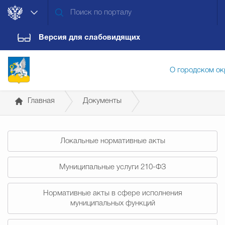
Версия для слабовидящих
О городском ок
Главная
Документы
Администрация городского ок
Постановления администрации
Локальные нормативные акты
Дума городского округа
Докум
Муниципальные услуги 210-ФЗ
Новости
Обращения граждан
Конт
Нормативные акты в сфере исполнения
муниципальных функций