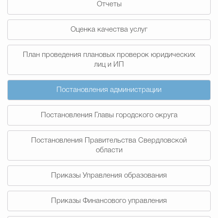
Отчеты
Муниципальная сл
Оценка качества услуг
Противодействие корру
План проведения плановых проверок юридических
лиц и ИП
Городская среда
Социальная с
Постановления администрации
Постановления Главы городского округа
Экономика
Муниципальные ус
Постановления Правительства Свердловской
области
Обще
Приказы Управления образования
Счётная палата Городского ок
Приказы Финансового управления