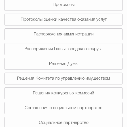
Протоколы
Избирательная коми
Протоколы оценки качества оказания услуг
Распоряжения администрации
Гостям Городского ок
Распоряжения Главы городского округа
Общественная безопасн
Решения Думы
Решения Комитета по управлению имуществом
Градостроительство и землепользов
Решения конкурсных комиссий
Государственные организации информи
Соглашения о социальном партнерстве
Социальное партнерство
Открытые да