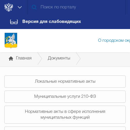
Версия для слабовидящих
О городском ок
Главная
Документы
Администрация городского ок
Постановления администрации
Локальные нормативные акты
Дума городского округа
Докум
Муниципальные услуги 210-ФЗ
Новости
Обращения граждан
Конт
Нормативные акты в сфере исполнения
муниципальных функций