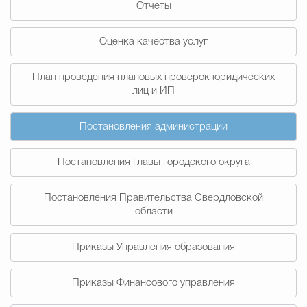
Отчеты
Муниципальная сл
Оценка качества услуг
Противодействие корру
План проведения плановых проверок юридических
лиц и ИП
Городская среда
Социальная с
Постановления администрации
Постановления Главы городского округа
Экономика
Муниципальные ус
Постановления Правительства Свердловской
области
Обще
Приказы Управления образования
Счётная палата Городского ок
Приказы Финансового управления