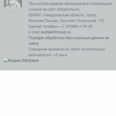
При использовании материалов в публикациях
ссылка на сайт обязательна.
624097, Свердловская область, город
Верхняя Пышма, проспект Успенский, 115
Единый телефон: +7 (34368) 4-04-80
e-mail:
kontakt@movp.ru
Порядок обработки персональных данных на
сайте
Смещение времени на сайте относительно
московского: +2 часа