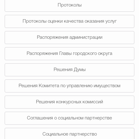
Протоколы
Избирательная коми
Протоколы оценки качества оказания услуг
Распоряжения администрации
Гостям Городского ок
Распоряжения Главы городского округа
Общественная безопасн
Решения Думы
Решения Комитета по управлению имуществом
Градостроительство и землепользов
Решения конкурсных комиссий
Государственные организации информи
Соглашения о социальном партнерстве
Социальное партнерство
Открытые да