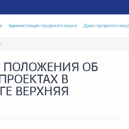
ге
Администрация городского округа
Дума городского окру
ы
иципальная служба
Противодействие коррупции
Город
И ПОЛОЖЕНИЯ ОБ
луги
Общество
Счётная палата Городского округа
Изб
ПРОЕКТАХ В
ГЕ ВЕРХНЯЯ
опасность
Градостроительство и землепользование