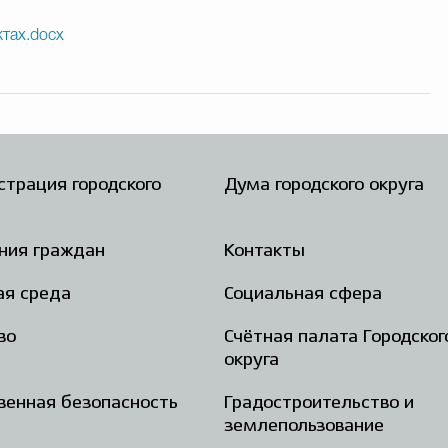
тах.docx
трация городского
Дума городского округа
ния граждан
Контакты
ая среда
Социальная сфера
во
Счётная палата Городског
округа
енная безопасность
Градостроительство и
землепользование