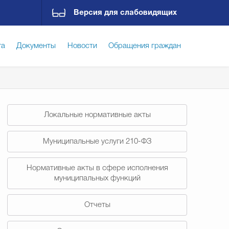
Версия для слабовидящих
га
Документы
Новости
Обращения граждан
ская среда
Социальная сфера
Экономика
Локальные нормативные акты
ирательная комиссия
Гостям Городского округа
Муниципальные услуги 210-ФЗ
Нормативные акты в сфере исполнения
Государственные организации информируют
муниципальных функций
Отчеты