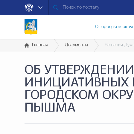
О городском окру
Главная
Документы
Решения Дум
Контакты
Мун
ОБ УТВЕРЖДЕНИ
Муниципальные ус
ИНИЦИАТИВНЫХ 
ГОРОДСКОМ ОКРУ
Общественная без
ПЫШМА
Открытые данные