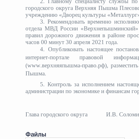
2. Главному специалисту службы по
городского округа Верхняя Пышма Плесовс
учреждению «Дворец культуры «Металлург» 
3. Рекомендовать временно исполня
отдела МВД России «Верхнепышминский» К
правил дорожного движения в районе просп
часов 00 минут 30 апреля 2021 года.
4. Опубликовать настоящее постано
интернет-портале правовой инфор
(
www
.верхняяпышма-право.рф),
разместит
Пышма.
5. Контроль за исполнением настоящ
администрации по экономике и финансам г
Глава городского округа
И.В. Солом
Файлы