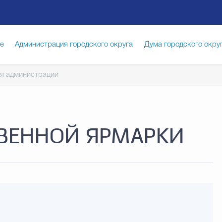
ге
Администрация городского округа
Дума городского окру
я администрации
иципальная служба
Противодействие коррупции
Город
луги
Общество
Счётная палата Городского округа
Изб
ТВЕННОЙ ЯРМАРКИ
опасность
Градостроительство и землепользование