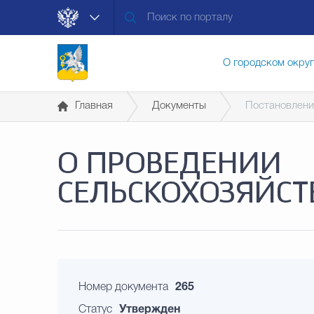
О городском окру
Главная
Документы
Постановлени
Контакты
Мун
О ПРОВЕДЕНИИ
Муниципальные ус
СЕЛЬСКОХОЗЯЙС
Общественная без
Номер документа
265
Открытые данные
Статус
Утвержден