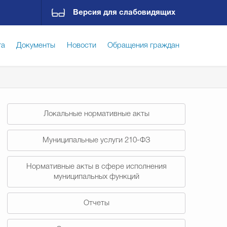
Версия для слабовидящих
га
Документы
Новости
Обращения граждан
ская среда
Социальная сфера
Экономика
Локальные нормативные акты
ирательная комиссия
Гостям Городского округа
Муниципальные услуги 210-ФЗ
Нормативные акты в сфере исполнения
Государственные организации информируют
муниципальных функций
Отчеты