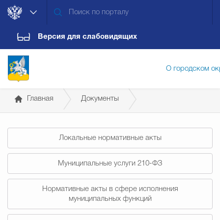
Версия для слабовидящих
О городском ок
Главная
Документы
Администрация городского ок
Постановления администрации
Локальные нормативные акты
Дума городского округа
Докум
Муниципальные услуги 210-ФЗ
Новости
Обращения граждан
Конт
Нормативные акты в сфере исполнения
муниципальных функций