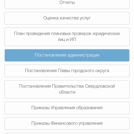
Отчеты
Муниципальная сл
Оценка качества услуг
Противодействие корру
План проведения плановых проверок юридических
лиц и ИП
Городская среда
Социальная с
Постановления администрации
Постановления Главы городского округа
Экономика
Муниципальные ус
Постановления Правительства Свердловской
области
Обще
Приказы Управления образования
Счётная палата Городского ок
Приказы Финансового управления