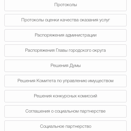
Протоколы
Избирательная коми
Протоколы оценки качества оказания услуг
Распоряжения администрации
Гостям Городского ок
Распоряжения Главы городского округа
Общественная безопасн
Решения Думы
Решения Комитета по управлению имуществом
Градостроительство и землепользов
Решения конкурсных комиссий
Государственные организации информи
Соглашения о социальном партнерстве
Социальное партнерство
Открытые да