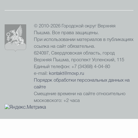
© 2010-2026 Городской округ Верхняя
Пышма. Все права защищены.
При использовании материалов в публикациях
ссылка на сайт обязательна.
624097, Свердловская область, город
Верхняя Пышма, проспект Успенский, 115
Единый телефон: +7 (34368) 4-04-80
e-mail:
kontakt@movp.ru
Порядок обработки персональных данных на
сайте
Смещение времени на сайте относительно
московского: +2 часа