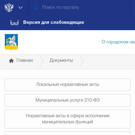
Версия для слабовидящих
О городском ок
Главная
Документы
Администрация городского ок
Постановления администрации
Локальные нормативные акты
Дума городского округа
Докум
Муниципальные услуги 210-ФЗ
Новости
Обращения граждан
Конт
Нормативные акты в сфере исполнения
муниципальных функций