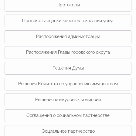
Протоколы
Избирательная коми
Протоколы оценки качества оказания услуг
Распоряжения администрации
Гостям Городского ок
Распоряжения Главы городского округа
Общественная безопасн
Решения Думы
Решения Комитета по управлению имуществом
Градостроительство и землепользов
Решения конкурсных комиссий
Государственные организации информи
Соглашения о социальном партнерстве
Социальное партнерство
Открытые да