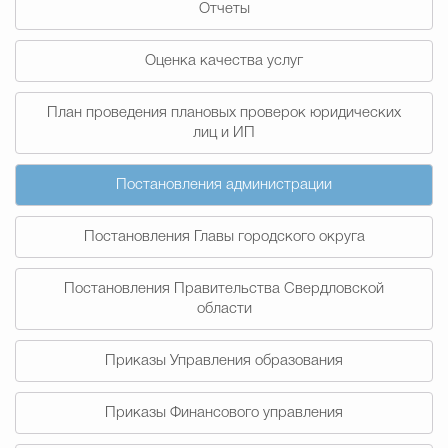
Отчеты
Муниципальная сл
Оценка качества услуг
Противодействие корру
План проведения плановых проверок юридических
лиц и ИП
Городская среда
Социальная с
Постановления администрации
Постановления Главы городского округа
Экономика
Муниципальные ус
Постановления Правительства Свердловской
области
Обще
Приказы Управления образования
Счётная палата Городского ок
Приказы Финансового управления