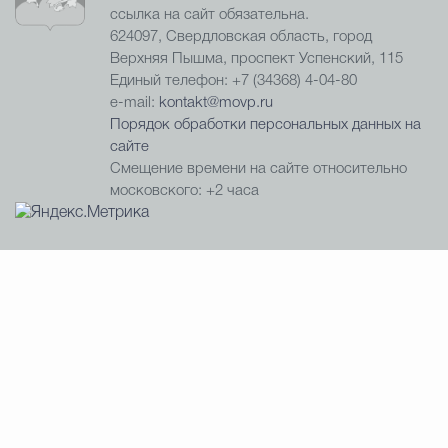
ссылка на сайт обязательна.
624097, Свердловская область, город
Верхняя Пышма, проспект Успенский, 115
Единый телефон: +7 (34368) 4-04-80
e-mail:
kontakt@movp.ru
Порядок обработки персональных данных на
сайте
Смещение времени на сайте относительно
московского: +2 часа