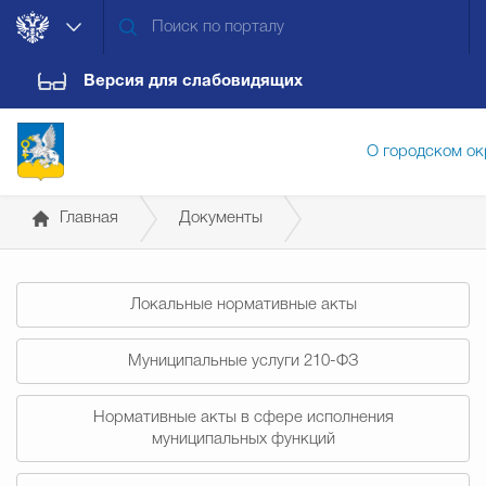
Версия для слабовидящих
О городском ок
Главная
Документы
Администрация городского ок
Постановления администрации
Локальные нормативные акты
Дума городского округа
Докум
Муниципальные услуги 210-ФЗ
Новости
Обращения граждан
Конт
Нормативные акты в сфере исполнения
муниципальных функций