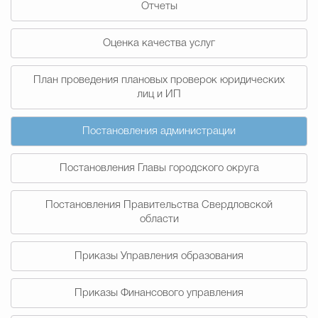
Отчеты
Муниципальная сл
Оценка качества услуг
Противодействие корру
План проведения плановых проверок юридических
лиц и ИП
Городская среда
Социальная с
Постановления администрации
Постановления Главы городского округа
Экономика
Муниципальные ус
Постановления Правительства Свердловской
области
Обще
Приказы Управления образования
Счётная палата Городского ок
Приказы Финансового управления