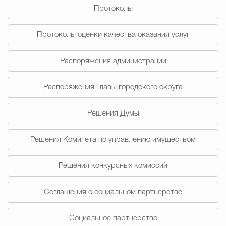
Протоколы
Избирательная коми
Протоколы оценки качества оказания услуг
Распоряжения администрации
Гостям Городского ок
Распоряжения Главы городского округа
Общественная безопасн
Решения Думы
Решения Комитета по управлению имуществом
Градостроительство и землепользов
Решения конкурсных комиссий
Государственные организации информи
Соглашения о социальном партнерстве
Социальное партнерство
Открытые да