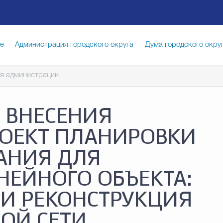
ге
Администрация городского округа
Дума городского окру
я администрации
иципальная служба
Противодействие коррупции
Город
 ВНЕСЕНИЯ
луги
Общество
Счётная палата Городского округа
Изб
РОЕКТ ПЛАНИРОВКИ
АНИЯ ДЛЯ
опасность
Градостроительство и землепользование
ЕЙНОГО ОБЪЕКТА:
 И РЕКОНСТРУКЦИЯ
ОЙ СЕТИ