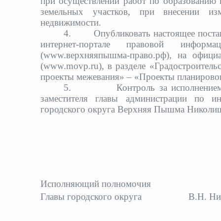
при осуществлении работ по образованию и
земельных участков, при внесении изм
недвижимости.
4.
Опубликовать настоящее поста
интернет-портале правовой инфор
(www.верхняяпышма-право.рф), на офици
(www.movp.ru), в разделе «Градостроитель
проекты межевания» – «Проекты планиро
5.
Контроль за исполнение
заместителя главы администрации по и
городского округа Верхняя Пышма Николи
Исполняющий полномочия
Главы городского округа
В.Н. Н