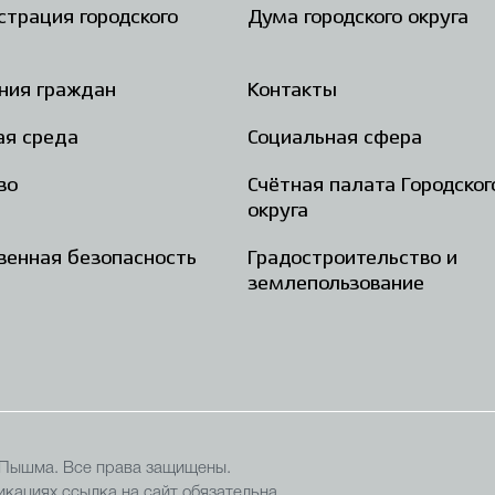
трация городского
Дума городского округа
ния граждан
Контакты
ая среда
Социальная сфера
во
Счётная палата Городског
округа
енная безопасность
Градостроительство и
землепользование
 Пышма. Все права защищены.
кациях ссылка на сайт обязательна.