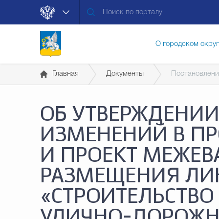
О городском окру
Главная
Документы
Постановлени
Контакты
Мун
ОБ УТВЕРЖДЕНИИ
Муниципальные ус
ИЗМЕНЕНИЙ В П
И ПРОЕКТ МЕЖЕВ
Общественная без
РАЗМЕЩЕНИЯ ЛИН
«СТРОИТЕЛЬСТВО
Открытые данные
УЛИЧНО-ДОРОЖН