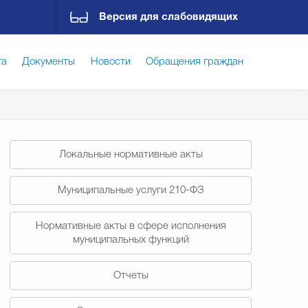
Версия для слабовидящих
га
Документы
Новости
Обращения граждан
ская среда
Социальная сфера
Экономика
Локальные нормативные акты
ирательная комиссия
Гостям Городского округа
Муниципальные услуги 210-ФЗ
Нормативные акты в сфере исполнения
Государственные организации информируют
муниципальных функций
Отчеты