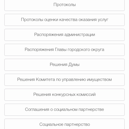
Протоколы
Избирательная коми
Протоколы оценки качества оказания услуг
Распоряжения администрации
Гостям Городского ок
Распоряжения Главы городского округа
Общественная безопасн
Решения Думы
Решения Комитета по управлению имуществом
Градостроительство и землепользов
Решения конкурсных комиссий
Государственные организации информи
Соглашения о социальном партнерстве
Социальное партнерство
Открытые да