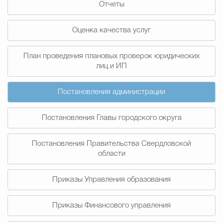
Отчеты
Муниципальная сл
Оценка качества услуг
Противодействие корру
План проведения плановых проверок юридических
лиц и ИП
Городская среда
Социальная с
Постановления администрации
Постановления Главы городского округа
Экономика
Муниципальные ус
Постановления Правительства Свердловской
области
Обще
Приказы Управления образования
Счётная палата Городского ок
Приказы Финансового управления