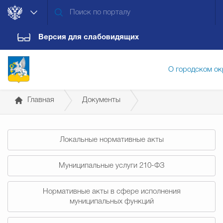
Версия для слабовидящих
О городском ок
Главная
Документы
Администрация городского ок
Постановления администрации
Локальные нормативные акты
Дума городского округа
Докум
Муниципальные услуги 210-ФЗ
Новости
Обращения граждан
Конт
Нормативные акты в сфере исполнения
муниципальных функций