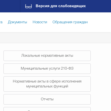
Версия для слабовидящих
га
Документы
Новости
Обращения граждан
ская среда
Социальная сфера
Экономика
Локальные нормативные акты
ирательная комиссия
Гостям Городского округа
Муниципальные услуги 210-ФЗ
Нормативные акты в сфере исполнения
Государственные организации информируют
муниципальных функций
Отчеты