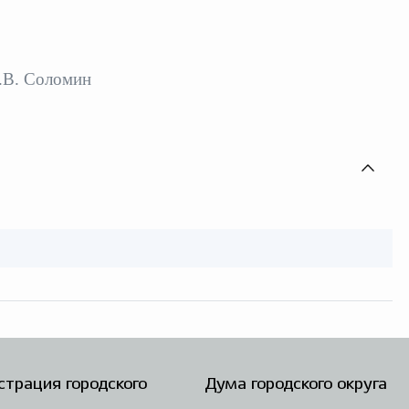
.В. Соломин
трация городского
Дума городского округа