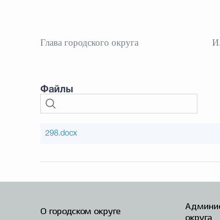
Глава городского округа
И
Файлы
298.docx
Админис
О городском округе
округа