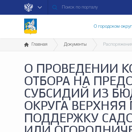
О городском окру
Главная
Документы
Распоряжения
Контакты
Мун
О ПРОВЕДЕНИИ К
Муниципальные ус
ОТБОРА НА ПРЕД
СУБСИДИЙ ИЗ БЮ
Общественная без
ОКРУГА ВЕРХНЯЯ
ПОДДЕРЖКУ САДО
Открытые данные
ИЛИ ОГОРОДНИЧ