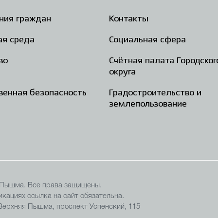
ния граждан
Контакты
ая среда
Социальная сфера
во
Счётная палата Городског
округа
енная безопасность
Градостроительство и
землепользование
 Пышма. Все права защищены.
кациях ссылка на сайт обязательна.
 Верхняя Пышма, проспект Успенский, 115