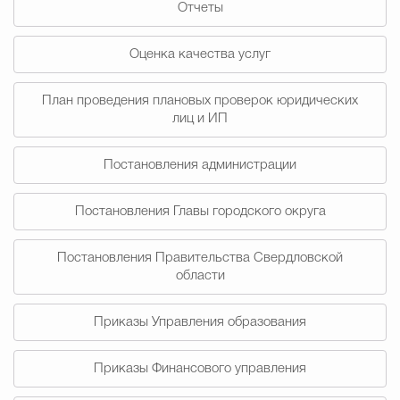
Отчеты
Муниципальная сл
Оценка качества услуг
Противодействие корру
План проведения плановых проверок юридических
лиц и ИП
Городская среда
Социальная с
Постановления администрации
Постановления Главы городского округа
Экономика
Муниципальные ус
Постановления Правительства Свердловской
области
Обще
Приказы Управления образования
Счётная палата Городского ок
Приказы Финансового управления