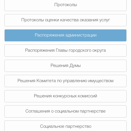
Протоколы
Избирательная коми
Протоколы оценки качества оказания услуг
Распоряжения администрации
Гостям Городского ок
Распоряжения Главы городского округа
Общественная безопасн
Решения Думы
Решения Комитета по управлению имуществом
Градостроительство и землепользов
Решения конкурсных комиссий
Государственные организации информи
Соглашения о социальном партнерстве
Социальное партнерство
Открытые да