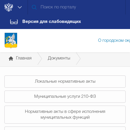
Версия для слабовидящих
О городском ок
Главная
Документы
Администрация городского ок
Распоряжения администрации
Локальные нормативные акты
Дума городского округа
Докум
Муниципальные услуги 210-ФЗ
Новости
Обращения граждан
Конт
Нормативные акты в сфере исполнения
муниципальных функций