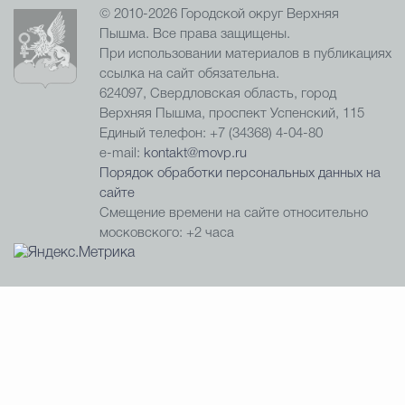
© 2010-2026 Городской округ Верхняя
Пышма. Все права защищены.
При использовании материалов в публикациях
ссылка на сайт обязательна.
624097, Свердловская область, город
Верхняя Пышма, проспект Успенский, 115
Единый телефон: +7 (34368) 4-04-80
e-mail:
kontakt@movp.ru
Порядок обработки персональных данных на
сайте
Смещение времени на сайте относительно
московского: +2 часа