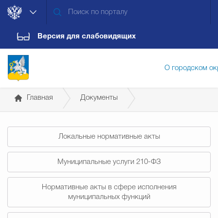
Версия для слабовидящих
О городском ок
Главная
Документы
Администрация городского ок
Постановления администрации
Локальные нормативные акты
Дума городского округа
Докум
Муниципальные услуги 210-ФЗ
Новости
Обращения граждан
Конт
Нормативные акты в сфере исполнения
муниципальных функций