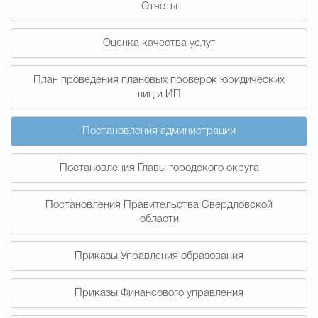
Отчеты
Муниципальная сл
Оценка качества услуг
Противодействие корру
План проведения плановых проверок юридических
лиц и ИП
Городская среда
Социальная с
Постановления администрации
Постановления Главы городского округа
Экономика
Муниципальные ус
Постановления Правительства Свердловской
области
Обще
Приказы Управления образования
Счётная палата Городского ок
Приказы Финансового управления