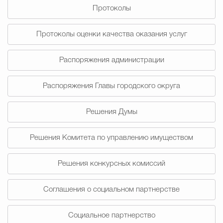
Протоколы
Избирательная коми
Протоколы оценки качества оказания услуг
Распоряжения администрации
Гостям Городского ок
Распоряжения Главы городского округа
Общественная безопасн
Решения Думы
Решения Комитета по управлению имуществом
Градостроительство и землепользов
Решения конкурсных комиссий
Государственные организации информи
Соглашения о социальном партнерстве
Социальное партнерство
Открытые да