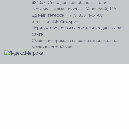
624097, Свердловская область, город
Верхняя Пышма, проспект Успенский, 115
Единый телефон: +7 (34368) 4-04-80
e-mail:
kontakt@movp.ru
Порядок обработки персональных данных на
сайте
Смещение времени на сайте относительно
московского: +2 часа