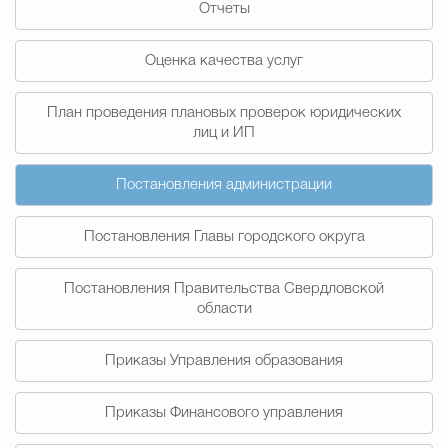
Отчеты
Муниципальная сл
Оценка качества услуг
Противодействие корру
План проведения плановых проверок юридических
лиц и ИП
Городская среда
Социальная с
Постановления администрации
Постановления Главы городского округа
Экономика
Муниципальные ус
Постановления Правительства Свердловской
области
Обще
Приказы Управления образования
Счётная палата Городского ок
Приказы Финансового управления