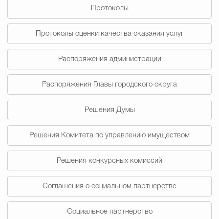
Протоколы
Избирательная коми
Протоколы оценки качества оказания услуг
Распоряжения администрации
Гостям Городского ок
Распоряжения Главы городского округа
Общественная безопасн
Решения Думы
Решения Комитета по управлению имуществом
Градостроительство и землепользов
Решения конкурсных комиссий
Государственные организации информи
Соглашения о социальном партнерстве
Социальное партнерство
Открытые да