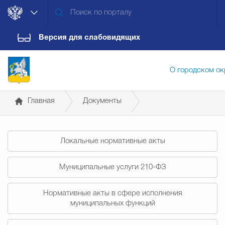
Версия для слабовидящих
О городском ок
Главная
Документы
Администрация городского ок
Постановления администрации
Локальные нормативные акты
Дума городского округа
Докум
Муниципальные услуги 210-ФЗ
Новости
Обращения граждан
Конт
Нормативные акты в сфере исполнения
муниципальных функций