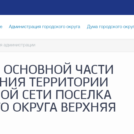
ге
Администрация городского округа
Дума городского окру
я администрации
иципальная служба
Противодействие коррупции
Город
 ОСНОВНОЙ ЧАСТИ
луги
Общество
Счётная палата Городского округа
Изб
НИЯ ТЕРРИТОРИИ
ОЙ СЕТИ ПОСЕЛКА
опасность
Градостроительство и землепользование
О ОКРУГА ВЕРХНЯЯ