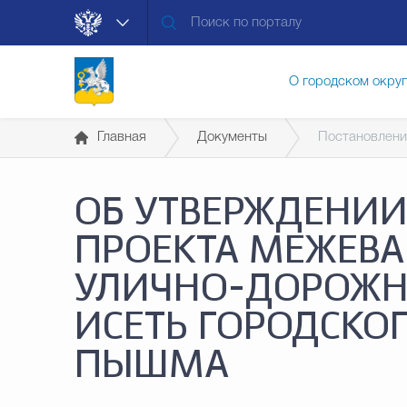
О городском окру
Главная
Документы
Постановлени
Контакты
Мун
ОБ УТВЕРЖДЕНИИ
Муниципальные ус
ПРОЕКТА МЕЖЕВА
УЛИЧНО-ДОРОЖН
Общественная без
ИСЕТЬ ГОРОДСКОГ
ПЫШМА
Открытые данные