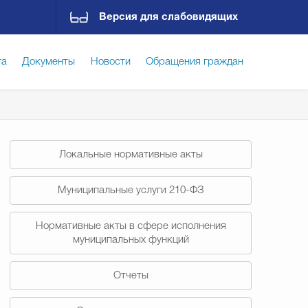
Версия для слабовидящих
га
Документы
Новости
Обращения граждан
ская среда
Социальная сфера
Экономика
Локальные нормативные акты
ирательная комиссия
Гостям Городского округа
Муниципальные услуги 210-ФЗ
Нормативные акты в сфере исполнения
Государственные организации информируют
муниципальных функций
Отчеты