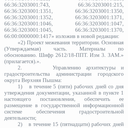
66:36:3203001:743, 66:36:3203001:215,
66:36:3203001:1351, 66:36:3203001:1350,
66:36:3203001:1352, 66:36:3203001:1371,
66:36:3203001:1046, 66:36:3203001:1047,
66:36:3203001:1045, 66:36:3203001:1370,
66:00:0000000:1417» изложив в новой редакции:
«2) Проект межевания территории. Основная
(Утверждаемая) часть. Материалы по
обоснованию. Шифр 2612/18-ППТ. Изм 3. ЗАМ.»
(прилагается).».
2.
Управлению архитектуры и
градостроительства администрации городского
округа Верхняя Пышма:
1)
в течение 5 (пяти) рабочих дней со дня
утверждения документации, указанной в пункте 1
настоящего постановления, обеспечить ее
размещение в государственной информационной
системе обеспечения градостроительной
деятельности;
2)
в течение 15 (пятнадцати) рабочих дней