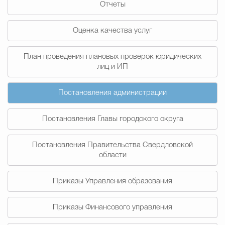
Отчеты
Муниципальная сл
Оценка качества услуг
Противодействие корру
План проведения плановых проверок юридических
лиц и ИП
Городская среда
Социальная с
Постановления администрации
Постановления Главы городского округа
Экономика
Муниципальные ус
Постановления Правительства Свердловской
области
Обще
Приказы Управления образования
Счётная палата Городского ок
Приказы Финансового управления