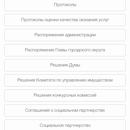
Протоколы
Избирательная коми
Протоколы оценки качества оказания услуг
Распоряжения администрации
Гостям Городского ок
Распоряжения Главы городского округа
Общественная безопасн
Решения Думы
Решения Комитета по управлению имуществом
Градостроительство и землепользов
Решения конкурсных комиссий
Государственные организации информи
Соглашения о социальном партнерстве
Социальное партнерство
Открытые да