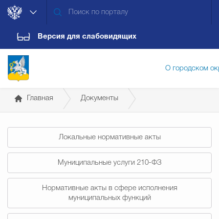
Версия для слабовидящих
О городском ок
Главная
Документы
Администрация городского ок
Постановления администрации
Локальные нормативные акты
Дума городского округа
Докум
Муниципальные услуги 210-ФЗ
Новости
Обращения граждан
Конт
Нормативные акты в сфере исполнения
муниципальных функций