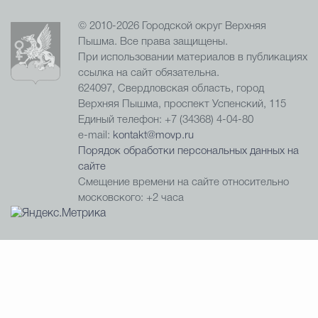
© 2010-2026 Городской округ Верхняя
Пышма. Все права защищены.
При использовании материалов в публикациях
ссылка на сайт обязательна.
624097, Свердловская область, город
Верхняя Пышма, проспект Успенский, 115
Единый телефон: +7 (34368) 4-04-80
e-mail:
kontakt@movp.ru
Порядок обработки персональных данных на
сайте
Смещение времени на сайте относительно
московского: +2 часа