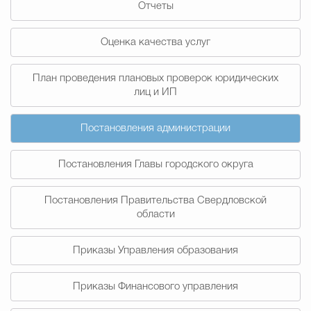
Отчеты
Муниципальная сл
Оценка качества услуг
Противодействие корру
План проведения плановых проверок юридических
лиц и ИП
Городская среда
Социальная с
Постановления администрации
Постановления Главы городского округа
Экономика
Муниципальные ус
Постановления Правительства Свердловской
области
Обще
Приказы Управления образования
Счётная палата Городского ок
Приказы Финансового управления