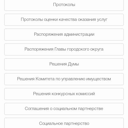
Протоколы
Избирательная коми
Протоколы оценки качества оказания услуг
Распоряжения администрации
Гостям Городского ок
Распоряжения Главы городского округа
Общественная безопасн
Решения Думы
Решения Комитета по управлению имуществом
Градостроительство и землепользов
Решения конкурсных комиссий
Государственные организации информи
Соглашения о социальном партнерстве
Социальное партнерство
Открытые да