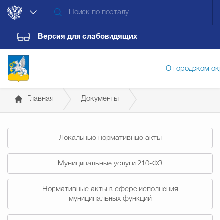
Версия для слабовидящих
О городском ок
Главная
Документы
Администрация городского ок
Постановления администрации
Локальные нормативные акты
Дума городского округа
Докум
Муниципальные услуги 210-ФЗ
Новости
Обращения граждан
Конт
Нормативные акты в сфере исполнения
муниципальных функций