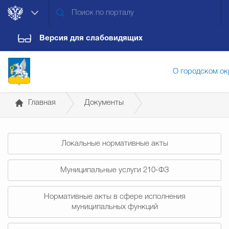
Версия для слабовидящих
О городском ок
Главная
Документы
Администрация городского ок
Постановления администрации
Локальные нормативные акты
Дума городского округа
Докум
Муниципальные услуги 210-ФЗ
Новости
Обращения граждан
Конт
Нормативные акты в сфере исполнения
муниципальных функций