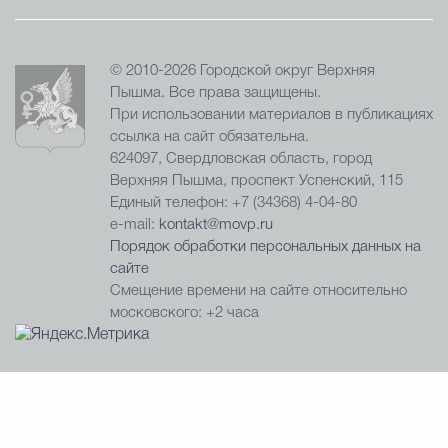
© 2010-2026 Городской округ Верхняя
Пышма. Все права защищены.
При использовании материалов в публикациях
ссылка на сайт обязательна.
624097, Свердловская область, город
Верхняя Пышма, проспект Успенский, 115
Единый телефон: +7 (34368) 4-04-80
e-mail:
kontakt@movp.ru
Порядок обработки персональных данных на
сайте
Смещение времени на сайте относительно
московского: +2 часа