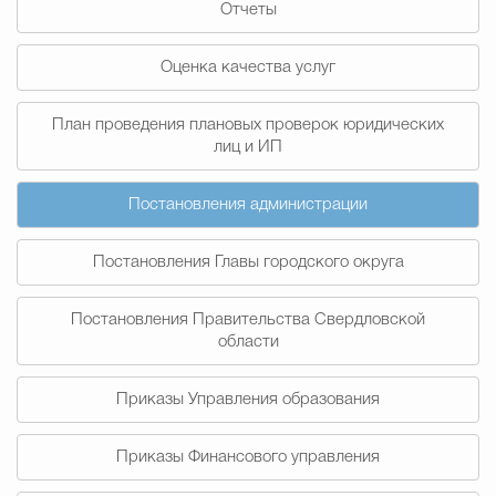
Отчеты
Муниципальная сл
Оценка качества услуг
Противодействие корру
План проведения плановых проверок юридических
лиц и ИП
Городская среда
Социальная с
Постановления администрации
Постановления Главы городского округа
Экономика
Муниципальные ус
Постановления Правительства Свердловской
области
Обще
Приказы Управления образования
Счётная палата Городского ок
Приказы Финансового управления