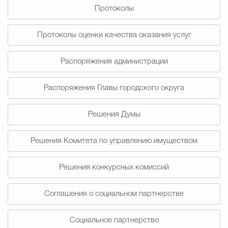
Протоколы
Избирательная коми
Протоколы оценки качества оказания услуг
Распоряжения администрации
Гостям Городского ок
Распоряжения Главы городского округа
Общественная безопасн
Решения Думы
Решения Комитета по управлению имуществом
Градостроительство и землепользов
Решения конкурсных комиссий
Государственные организации информи
Соглашения о социальном партнерстве
Социальное партнерство
Открытые да