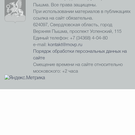
Пышма. Все права защищены.
При использовании материалов в публикациях
ссылка на сайт обязательна.
624097, Свердловская область, город
Верхняя Пышма, проспект Успенский, 115
Единый телефон: +7 (34368) 4-04-80
e-mail:
kontakt@movp.ru
Порядок обработки персональных данных на
сайте
Смещение времени на сайте относительно
московского: +2 часа