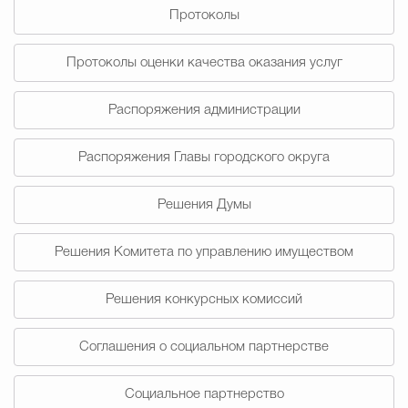
Протоколы
Избирательная коми
Протоколы оценки качества оказания услуг
Распоряжения администрации
Гостям Городского ок
Распоряжения Главы городского округа
Общественная безопасн
Решения Думы
Решения Комитета по управлению имуществом
Градостроительство и землепользов
Решения конкурсных комиссий
Государственные организации информи
Соглашения о социальном партнерстве
Социальное партнерство
Открытые да