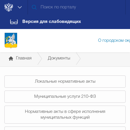
Версия для слабовидящих
О городском ок
Главная
Документы
Администрация городского ок
Постановления администрации
Локальные нормативные акты
Дума городского округа
Докум
Муниципальные услуги 210-ФЗ
Новости
Обращения граждан
Конт
Нормативные акты в сфере исполнения
муниципальных функций