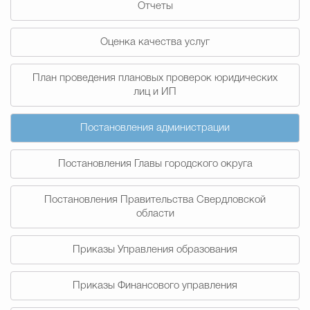
Отчеты
Муниципальная сл
Оценка качества услуг
Противодействие корру
План проведения плановых проверок юридических
лиц и ИП
Городская среда
Социальная с
Постановления администрации
Постановления Главы городского округа
Экономика
Муниципальные ус
Постановления Правительства Свердловской
области
Обще
Приказы Управления образования
Счётная палата Городского ок
Приказы Финансового управления