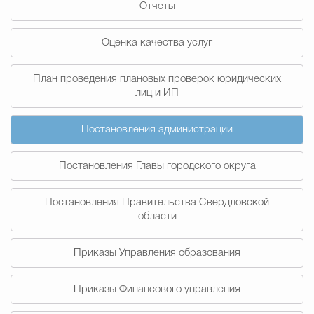
Отчеты
Муниципальная сл
Оценка качества услуг
Противодействие корру
План проведения плановых проверок юридических
лиц и ИП
Городская среда
Социальная с
Постановления администрации
Постановления Главы городского округа
Экономика
Муниципальные ус
Постановления Правительства Свердловской
области
Обще
Приказы Управления образования
Счётная палата Городского ок
Приказы Финансового управления