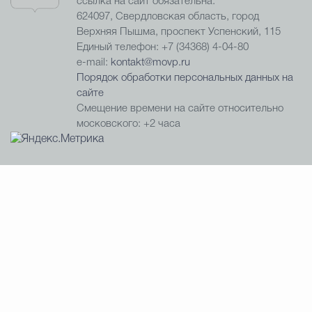
ссылка на сайт обязательна.
624097, Свердловская область, город
Верхняя Пышма, проспект Успенский, 115
Единый телефон: +7 (34368) 4-04-80
e-mail:
kontakt@movp.ru
Порядок обработки персональных данных на
сайте
Смещение времени на сайте относительно
московского: +2 часа