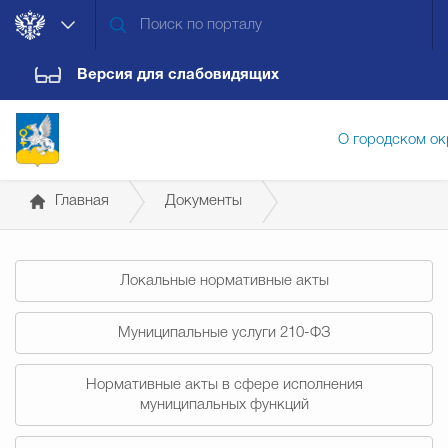
Версия для слабовидящих
О городском ок
Главная
Документы
Администрация городского ок
Постановления администрации
Локальные нормативные акты
Дума городского округа
Докум
Муниципальные услуги 210-ФЗ
Новости
Обращения граждан
Конт
Нормативные акты в сфере исполнения
муниципальных функций