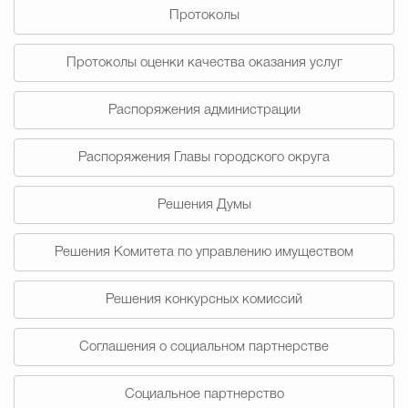
Протоколы
Избирательная коми
Протоколы оценки качества оказания услуг
Распоряжения администрации
Гостям Городского ок
Распоряжения Главы городского округа
Общественная безопасн
Решения Думы
Решения Комитета по управлению имуществом
Градостроительство и землепользов
Решения конкурсных комиссий
Государственные организации информи
Соглашения о социальном партнерстве
Социальное партнерство
Открытые да