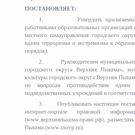
ПОСТАНОВЛЯЕТ:
1.
Утвердить прилагаем
работниками образовательных организаций 
местного самоуправления городского окр
идеям терроризма и экстремизма в образов
порядок).
2.
Руководителям муниципально
городского округа Верхняя Пышма», мун
культуры городского округа Верхняя Пышм
по вопросам противодействия идеям
подведомственных учреждений в соответств
3.
Опубликовать настоящее поста
интернет-портале правовой инфор
(
www
.верхняяпышма-право.рф), разместит
Пышма (
www
.
movp
.
ru
).