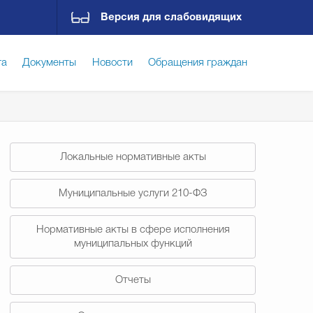
Версия для слабовидящих
га
Документы
Новости
Обращения граждан
ская среда
Социальная сфера
Экономика
Локальные нормативные акты
ирательная комиссия
Гостям Городского округа
Муниципальные услуги 210-ФЗ
Нормативные акты в сфере исполнения
Государственные организации информируют
муниципальных функций
Отчеты