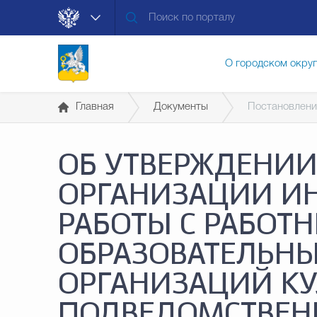
О городском окру
Главная
Документы
Постановлени
Контакты
Мун
ОБ УТВЕРЖДЕНИИ
Муниципальные ус
ОРГАНИЗАЦИИ И
РАБОТЫ С РАБОТ
Общественная без
ОБРАЗОВАТЕЛЬНЫ
ОРГАНИЗАЦИЙ КУ
Открытые данные
ПОДВЕДОМСТВЕН