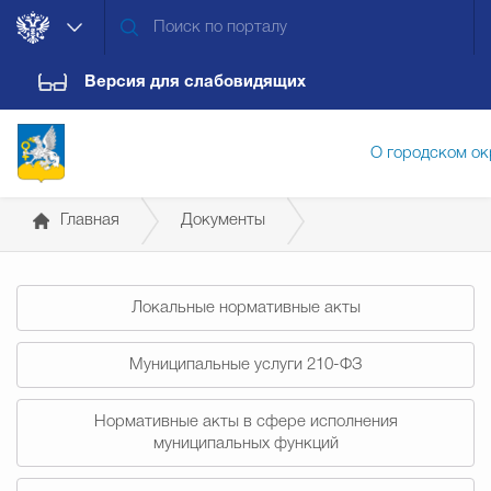
Версия для слабовидящих
О городском ок
Главная
Документы
Администрация городского ок
Постановления администрации
Локальные нормативные акты
Дума городского округа
Докум
Муниципальные услуги 210-ФЗ
Новости
Обращения граждан
Конт
Нормативные акты в сфере исполнения
муниципальных функций