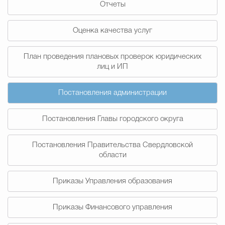
Отчеты
Муниципальная сл
Оценка качества услуг
Противодействие корру
План проведения плановых проверок юридических
лиц и ИП
Городская среда
Социальная с
Постановления администрации
Постановления Главы городского округа
Экономика
Муниципальные ус
Постановления Правительства Свердловской
области
Обще
Приказы Управления образования
Счётная палата Городского ок
Приказы Финансового управления