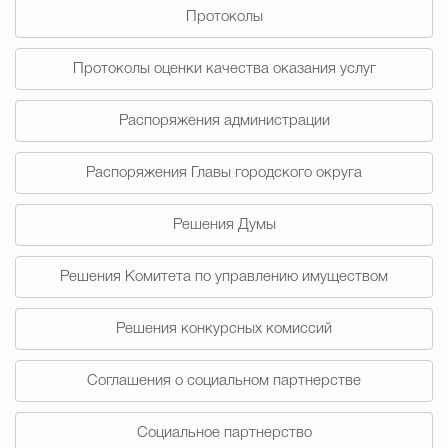
Протоколы
Избирательная коми
Протоколы оценки качества оказания услуг
Распоряжения администрации
Гостям Городского ок
Распоряжения Главы городского округа
Общественная безопасн
Решения Думы
Решения Комитета по управлению имуществом
Градостроительство и землепользов
Решения конкурсных комиссий
Государственные организации информи
Соглашения о социальном партнерстве
Социальное партнерство
Открытые да