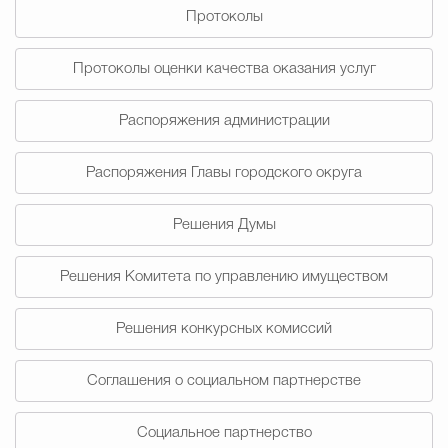
Протоколы
Избирательная коми
Протоколы оценки качества оказания услуг
Распоряжения администрации
Гостям Городского ок
Распоряжения Главы городского округа
Общественная безопасн
Решения Думы
Решения Комитета по управлению имуществом
Градостроительство и землепользов
Решения конкурсных комиссий
Государственные организации информи
Соглашения о социальном партнерстве
Социальное партнерство
Открытые да