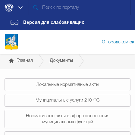
Версия для слабовидящих
О городском ок
Главная
Документы
Администрация городского ок
Постановления администрации
Локальные нормативные акты
Дума городского округа
Докум
Муниципальные услуги 210-ФЗ
Новости
Обращения граждан
Конт
Нормативные акты в сфере исполнения
муниципальных функций