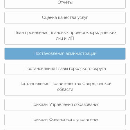
Отчеты
Муниципальная сл
Оценка качества услуг
Противодействие корру
План проведения плановых проверок юридических
лиц и ИП
Городская среда
Социальная с
Постановления администрации
Постановления Главы городского округа
Экономика
Муниципальные ус
Постановления Правительства Свердловской
области
Обще
Приказы Управления образования
Счётная палата Городского ок
Приказы Финансового управления