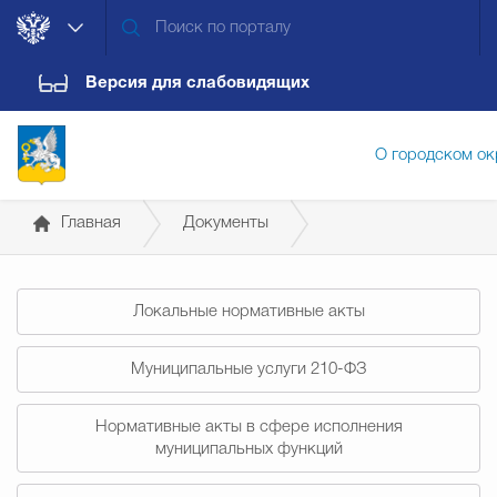
Версия для слабовидящих
О городском ок
Главная
Документы
Администрация городского ок
Постановления администрации
Локальные нормативные акты
Дума городского округа
Докум
Муниципальные услуги 210-ФЗ
Новости
Обращения граждан
Конт
Нормативные акты в сфере исполнения
муниципальных функций