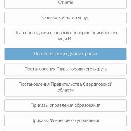
Отчеты
Муниципальная сл
Оценка качества услуг
Противодействие корру
План проведения плановых проверок юридических
лиц и ИП
Городская среда
Социальная с
Постановления администрации
Постановления Главы городского округа
Экономика
Муниципальные ус
Постановления Правительства Свердловской
области
Обще
Приказы Управления образования
Счётная палата Городского ок
Приказы Финансового управления