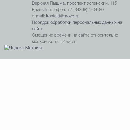
Верхняя Пышма, проспект Успенский, 115
Единый телефон: +7 (34368) 4-04-80
e-mail:
kontakt@movp.ru
Порядок обработки персональных данных на
сайте
Смещение времени на сайте относительно
московского: +2 часа