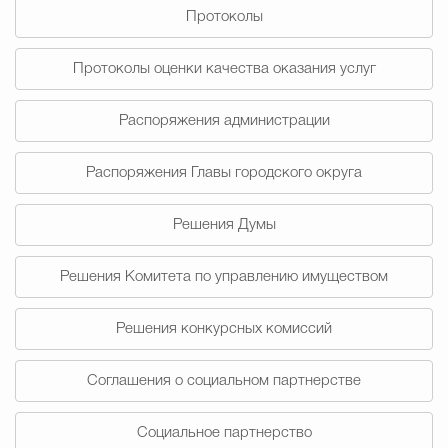
Протоколы
Избирательная коми
Протоколы оценки качества оказания услуг
Распоряжения администрации
Гостям Городского ок
Распоряжения Главы городского округа
Общественная безопасн
Решения Думы
Решения Комитета по управлению имуществом
Градостроительство и землепользов
Решения конкурсных комиссий
Государственные организации информи
Соглашения о социальном партнерстве
Социальное партнерство
Открытые да