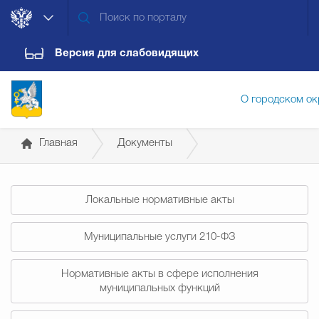
Версия для слабовидящих
О городском ок
Главная
Документы
Администрация городского ок
Постановления администрации
Локальные нормативные акты
Дума городского округа
Докум
Муниципальные услуги 210-ФЗ
Новости
Обращения граждан
Конт
Нормативные акты в сфере исполнения
муниципальных функций