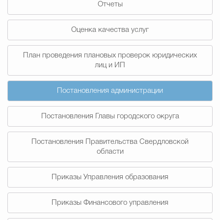
Отчеты
Муниципальная сл
Оценка качества услуг
Противодействие корру
План проведения плановых проверок юридических
лиц и ИП
Городская среда
Социальная с
Постановления администрации
Постановления Главы городского округа
Экономика
Муниципальные ус
Постановления Правительства Свердловской
области
Обще
Приказы Управления образования
Счётная палата Городского ок
Приказы Финансового управления