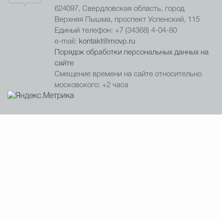
624097, Свердловская область, город
Верхняя Пышма, проспект Успенский, 115
Единый телефон: +7 (34368) 4-04-80
e-mail:
kontakt@movp.ru
Порядок обработки персональных данных на
сайте
Смещение времени на сайте относительно
московского: +2 часа