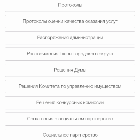
Протоколы
Избирательная коми
Протоколы оценки качества оказания услуг
Распоряжения администрации
Гостям Городского ок
Распоряжения Главы городского округа
Общественная безопасн
Решения Думы
Решения Комитета по управлению имуществом
Градостроительство и землепользов
Решения конкурсных комиссий
Государственные организации информи
Соглашения о социальном партнерстве
Социальное партнерство
Открытые да