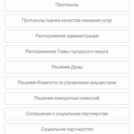
Протоколы
Избирательная коми
Протоколы оценки качества оказания услуг
Распоряжения администрации
Гостям Городского ок
Распоряжения Главы городского округа
Общественная безопасн
Решения Думы
Решения Комитета по управлению имуществом
Градостроительство и землепользов
Решения конкурсных комиссий
Государственные организации информи
Соглашения о социальном партнерстве
Социальное партнерство
Открытые да