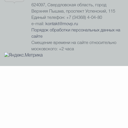
624097, Свердловская область, город
Верхняя Пышма, проспект Успенский, 115
Единый телефон: +7 (34368) 4-04-80
e-mail:
kontakt@movp.ru
Порядок обработки персональных данных на
сайте
Смещение времени на сайте относительно
московского: +2 часа