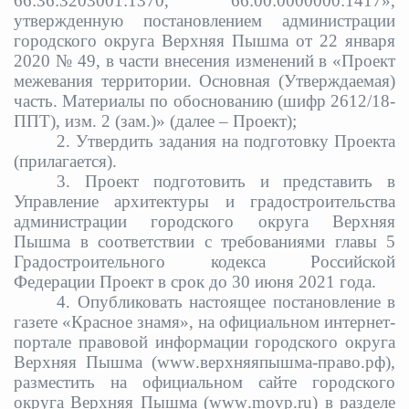
66:36:3203001:1370, 66:00:0000000:1417»,
утвержденную постановлением администрации
городского округа Верхняя Пышма от 22 января
2020 № 49, в части внесения изменений в «Проект
межевания территории. Основная (Утверждаемая)
часть. Материалы по обоснованию (шифр 2612/18-
ППТ), изм. 2 (зам.)» (далее – Проект);
2.
Утвердить задания на подготовку Проекта
(прилагается).
3.
Проект подготовить и представить в
Управление архитектуры и градостроительства
администрации городского округа Верхняя
Пышма в соответствии с требованиями главы 5
Градостроительного кодекса Российской
Федерации Проект в срок до 30 июня 2021 года.
4.
Опубликовать настоящее постановление в
газете «Красное знамя», на официальном интернет-
портале правовой информации городского округа
Верхняя Пышма (
www
.верхняяпышма-право.рф),
разместить на официальном сайте городского
округа Верхняя Пышма (
www
.
movp
.
ru
) в разделе