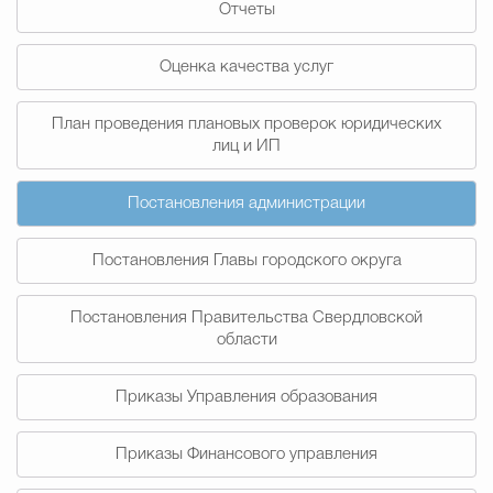
Отчеты
Муниципальная сл
Оценка качества услуг
Противодействие корру
План проведения плановых проверок юридических
лиц и ИП
Городская среда
Социальная с
Постановления администрации
Постановления Главы городского округа
Экономика
Муниципальные ус
Постановления Правительства Свердловской
области
Обще
Приказы Управления образования
Счётная палата Городского ок
Приказы Финансового управления