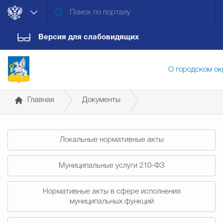
Версия для слабовидящих
О городском ок
Главная
Документы
Администрация городского ок
Постановления администрации
Локальные нормативные акты
Дума городского округа
Докум
Муниципальные услуги 210-ФЗ
Новости
Обращения граждан
Конт
Нормативные акты в сфере исполнения
муниципальных функций